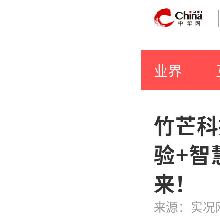
业界
竹芒科
验+智
来！
来源：实况