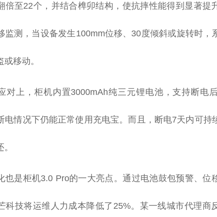
位翻倍至22个，并结合榫卯结构，使抗摔性能得到显著提
移监测，当设备发生100mm位移、30度倾斜或旋转时，
盗或移动。
对上，柜机内置3000mAh纯三元锂电池，支持断电后4
断电情况下仍能正常使用充电宝。而且，断电7天内可持
还。
化也是柜机3.0 Pro的一大亮点。通过电池鼓包预警、
芒科技将运维人力成本降低了25%。某一线城市代理商