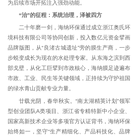
为后续市场开拓注入强劲动能。
“治”的征程：系统治理，泽被四方
二十
年磨一剑，海纳环保通过成立浙江奥氏环
境科技有限公司等协同创新，投入数亿元资金擘画
品牌版图，从“良渚古城遗址”旁的膜生产商，一步
步蜕变成长为现在的水处理专家。从东海之滨到西
部戈壁，从化工巨擘到市政核心，海纳膜足迹遍布
市政、工业、民生等关键领域，正持续为守护祖国
的
绿水青山
贡献专业力量。
廿载光阴，春华秋实。“南太湖精英计划”领军
型创业团队A类项目、浙江省专精特新中小企业、
国家
高新技术企业等多项官方认证背书，海纳环保
始终如一，坚守“生产精细化、产品科技化、品牌