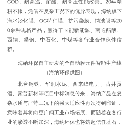
COD、耐高温、耐酸、耐高压
性
能改善。20年精
耕不辍，凭借在复杂工况下的优异表现，海纳旗下
海水淡化膜、OC特种膜、抗污染膜、纳滤膜等20
0余种规格产品，赢得了国能新能源、南通醋酸、
西钢、攀钢、中石化、中煤等各行业合作伙伴信
赖。
海纳环保自主研发的全自动膜元件智能生产线
（海纳环保供图）
北
台
钢铁、华润水泥、西来峰电力、古井贡
酒、索普新材等项目中标消息传来，海纳产品在复
杂水质与严苛工况下的强大适应
性
再次得到印证，
意味着其将向更广阔工业市场拓展。而随着在各行
业的渗透不断加深，海纳环保也将筑起信任基石，