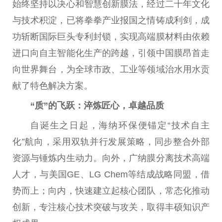
始终坚持以决心和智慧创新膜法，经过
二十
年文化
与技术积淀，已将拳拳产业
报国
之情铸成利剑，成
功斩断国际巨头专利封锁，实现高端膜材料由依赖
进口向自主智能化生产的跨越，引领
中国
膜昂首走
向世界舞
台
，为全球市政、工业等领域治水用水贡
献了特色解决方案。
“质”的飞跃：淬炼匠心，卓越品质
自诞生之日起，海纳环保便锚定“技术自主
化”航向，采用双轨并行发展策略，同步整合外部
资源与锤炼内生动力。向外，广纳膜分离技术高端
人才，与美国GE、LG Chem等结成战略同盟，借
势而上；向内，快速建立起核心团队，常态化推动
创新，专注核心技术突破与攻关，取得丰硕知识产