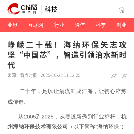
科技
业界
互联网
行业
通信
科学
创业
峥嵘二十载！海纳环保矢志攻
坚“中国芯”，智造引领治水新时
代
来源：看点时报
2025-10-22 11:12:25
二十
年，足以让涓流汇成江海，让
初心
淬炼
成传奇。
从2005到2025，从赛道新秀到行业标杆，
杭
州海纳环保技术有限公司
（以下简称“海纳环保”）