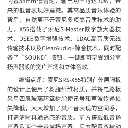
内置58mm低音炮，输出功率可达30W，带
来
的
低音表现好震撼。其高品质音乐体验的
背后，自然离不开索尼多项高音质技术的助
力，X55搭载了索尼S-Master数字放大器技
术、DSEE数字增强技术、LDAC高音质无线
传输技术以及ClearAudio+醇音技术，同时配
备了“SOUND”按钮，一键即可享受到分离
扬声器般的宽广声场和立体音效。
编辑点评：索尼SRS-X55特别在外层隔板
的设计上使用了树脂纤维材质，并将电路板
采用四层玻璃环氧树脂使讯号和声波传递损
失降低，大大增加了其声音表现的空间感，
打造清晰具通透感的音质。前方搭载低音扬
声器及两个全音域扬声器，后方配置双被动