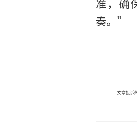
准，确
奏。”
文章投诉热线: