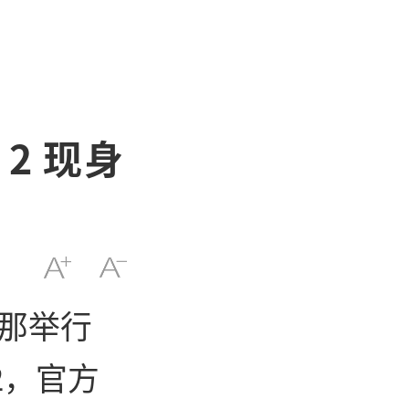
2 现身
罗那举行
2，官方