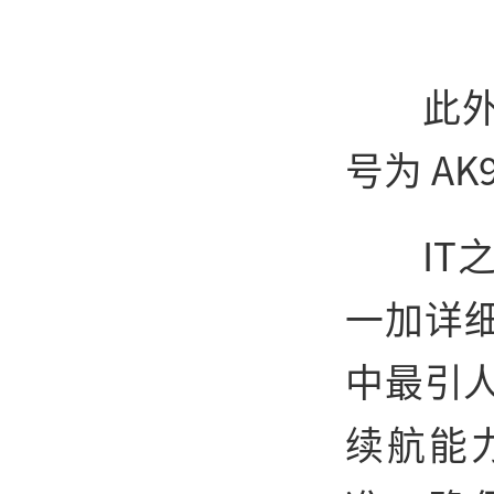
此外
号为 AK
I
一加详
中最引人
续航能