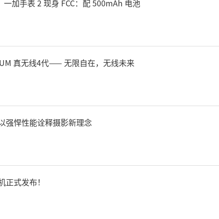
一加手表 2 现身 FCC：配 500mAh 电池
TUM 真无线4代—— 无限自在，无线未来
5以强悍性能诠释摄影新理念
耳机正式发布！