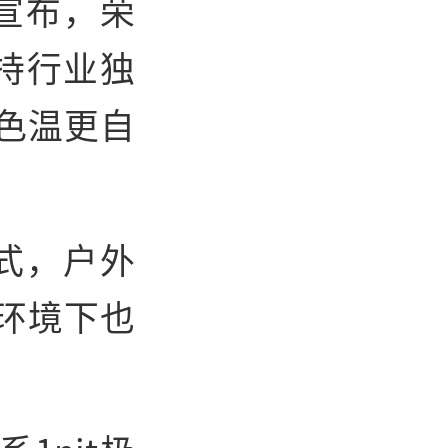
宣布，荣
持行业独
色温更自
式，户外
环境下也