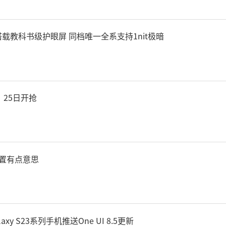
搭载教科书级护眼屏 同档唯一全系支持1nit极暗
，25日开抢
配置有点意思
xy S23系列手机推送One UI 8.5更新