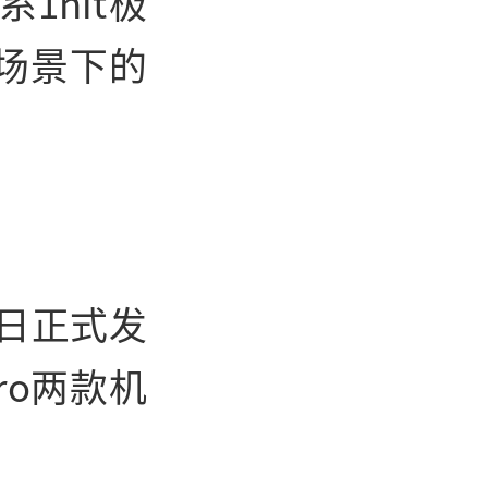
1nit极
场景下的
5日正式发
ro两款机