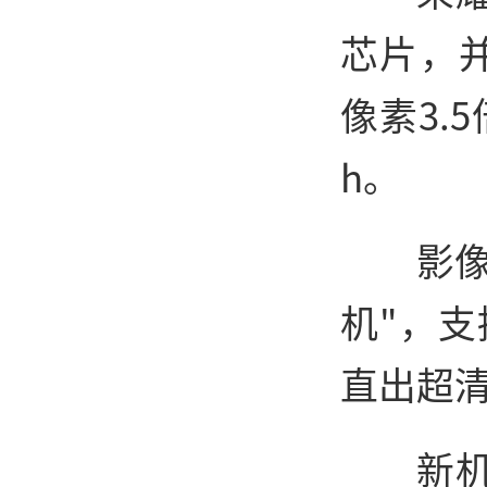
芯片，并
像素3.
h。
影像
机"，支
直出超
新机