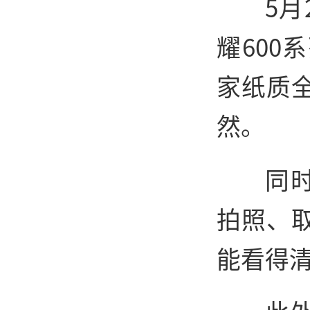
5
耀60
家纸质
然。
同
拍照、
能看得