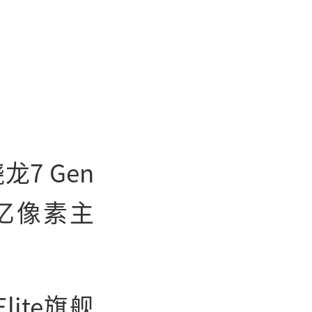
7 Gen
2亿像素主
lite旗舰