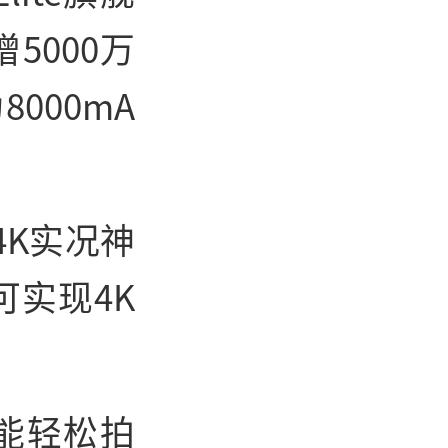
5000万
000mA
4K实况神
可实现4K
，能轻松拍