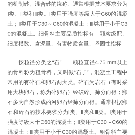
的机制砂、混合砂的统称。通常根据技术要求分为
Ⅰ类、Ⅱ类和Ⅲ类。Ⅰ类用于强度等级大于C60的混凝
土；Ⅱ类用于C30～C60的混凝土；Ⅲ类用于小于C3
0的混凝土。细骨料主要品质指标有：颗粒级配、
细度模数、含泥量、
有害
物质含量、坚固
性
指标。
按粒径分类之“石”——颗粒直径4.75 mm以上
的骨料称为粗骨料
，
又叫做“石子”，混凝土工程中
常用的有碎石和卵石两大类。碎石为岩石（有时采
用大块卵石，称为碎卵石）经破碎、筛分而得；卵
石多为自然形成的河卵石经筛分而得。通常根据卵
石和碎石的技术要求分为Ⅰ类、Ⅱ类和Ⅲ类。Ⅰ类用于
强度等级大于C60的混凝土；Ⅱ类用于C30～C60的
混凝土；Ⅲ类用于小于C30的混凝土。粗骨料主要