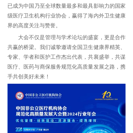
已成为
中国
乃至全球数量最多和最具影响力的
国家
级医疗卫生机构行业
协会
，赢得了海内外卫生健康
界的高度关注与赞誉。
大会不仅是管理与学术论坛的盛宴，更是合作
共赢的桥梁。我们诚挚邀请全国卫生健康界精英、
专家、学者和医护工作杰出代表，共襄盛举，共谋
医疗、医药与商保服务规范化高质量发展之路，携
手共创美好未来！