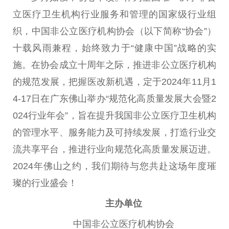
立医疗卫生机构行业服务和管理的
国家
级行业组
织，
中国
非公立医疗机构
协会
（以下简称“
协会
”）
十载风雨兼程，始终致力于“健康
中国
”战略的实
施。在
协会
成立十周年之际，推进非公立医疗机构
的规范发展，把握医改新机遇，定于2024年11月1
4-17日在广东
佛
山举办“规范化高质量发展大会暨2
024行业年会”，旨在提升我国非公立医疗卫生机构
的管理水
平
、服务能力及可持续发展，打造行业交
流共享
平
台
，推进行业向规范化高质量发展迈进。
2024年
佛
山之约，我们期待与您共赴这场年度璀
璨的行业盛会！
主办单位
中国
非公立医疗机构
协会