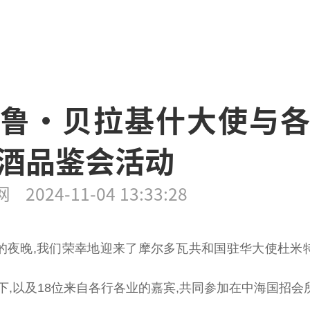
鲁·贝拉基什大使与
酒品鉴会活动
网
2024-11-04 13:33:28
的夜晚,我们荣幸地迎来了摩尔多瓦共和国驻华大使杜米特鲁
ghis)阁下,以及18位来自各行各业的嘉宾,共同参加在中海国