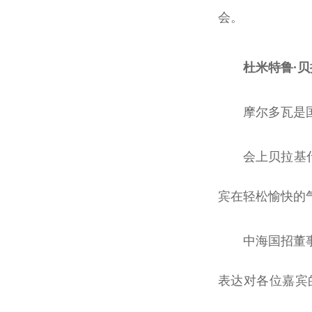
会。
杜米特鲁·
摩尔多瓦是国
会上贝拉基
宾在轻松愉快的
中海国招董
表达对各位嘉宾