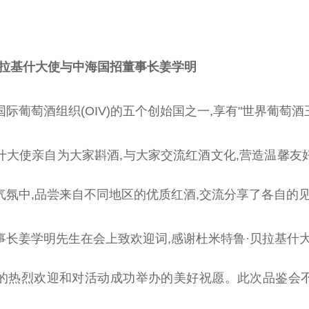
贝拉基什大使与中海国招董事长姜学明
际葡萄酒组织(OIV)的五个创始国之一,享有"世界葡萄酒
什大使亲自为大家斟酒,与大家交流红酒文化,营造温馨友
气氛中,品尝来自不同地区的优质红酒,交流分享了各自的
事长姜学明先生在会上致欢迎词,感谢杜米特鲁·贝拉基什大
的热烈欢迎和对活动成功举办的美好祝愿。此次品鉴会