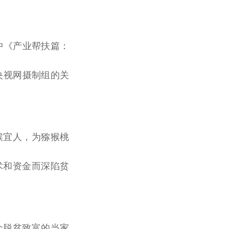
中《产业帮扶篇：
央视
网摄制组的关
候宜人，为猕猴桃
术和资金而深陷贫
众
脱贫
致富
的当家