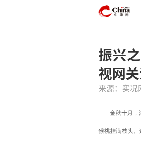
振兴之
视网关
来源：实况
金秋十月，
猴桃挂满枝头。