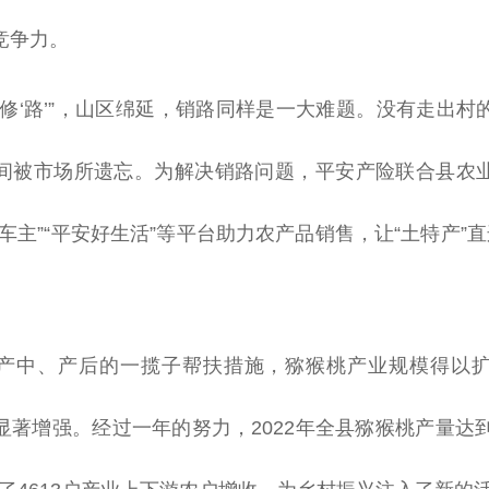
竞争力。
修‘路’”，山区绵延，销路同样是一大难题。没有走出村
间被市场所遗忘。为解决销路问题，
平
安产险联合县农
车主”“
平
安好生活”等
平
台
助力农产品销售，让“土特产”
产中、产后的一揽子帮扶措施，猕猴桃产业规模得以
显著增强。经过一年的努力，2022年全县猕猴桃产量达到