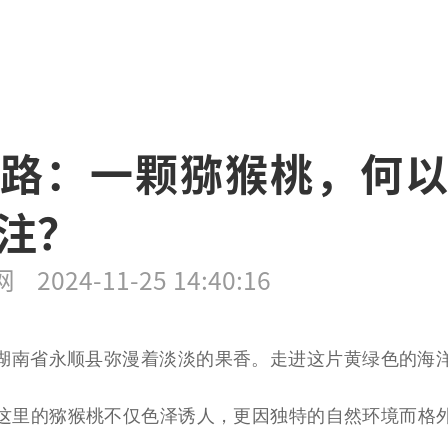
路：一颗猕猴桃，何
注？
网
2024-11-25 14:40:16
湖南省永顺县弥漫着淡淡的果香。走进这片黄绿色的海
这里的猕猴桃不仅色泽诱人，更因独特的自然环境而格