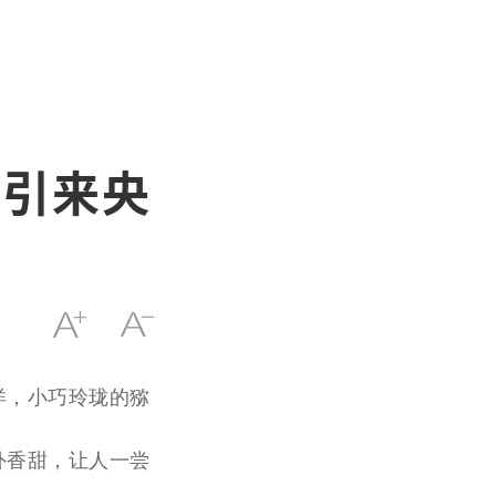
以引来央
洋，小巧玲珑的猕
外香甜，让人一尝