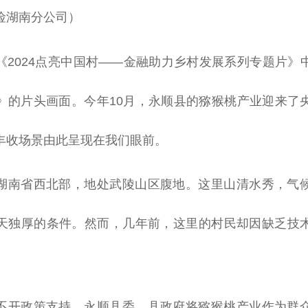
险湖南分公司）
《2024点亮
中国
村——
金融
助力乡村发展系列专题片》
》的片头画面。今年10月，永顺县的猕猴桃产业迎来了
丰收场景由此呈现在我们眼前。
湖南省西北部，地处武陵山区腹地。这里山清水秀，气
天独厚的条件。然而，几年前，这里的村民却因缺乏技
不开政策支持，永顺县委、县
政府
将猕猴桃产业作为群