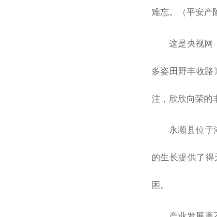
难忘。（
平
安产
这是
央视
网
多姿田野丰收路
注，欣欣向荣的
永顺县位于
的生长提供了得
困。
产业发展离