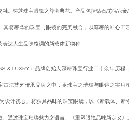
融。铸就珠宝眼镜之尊奢典范。产品包括钻石/彩宝/k金/
。其将奢华的珠宝与眼镜的完美融合，以尊奢的匠心工
及表达人生品味格调的新载体新物种。
S & LUXRY）品牌创始人深耕珠宝行业
二十
余年历程
宝古法技艺传承品牌之中，令珠宝之璀璨与眼镜之实用
》为设计
初心
。将独具品味的珠宝眼镜，以《新载体、新
敬。通过珠宝璀璨魅力之语言、《重塑眼镜品味新定义》