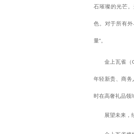
石璀璨的光芒。
色。对于所有外界
量”。
金上瓦雀（
年轻新贵、商务
时在高奢礼品领
展望未来，