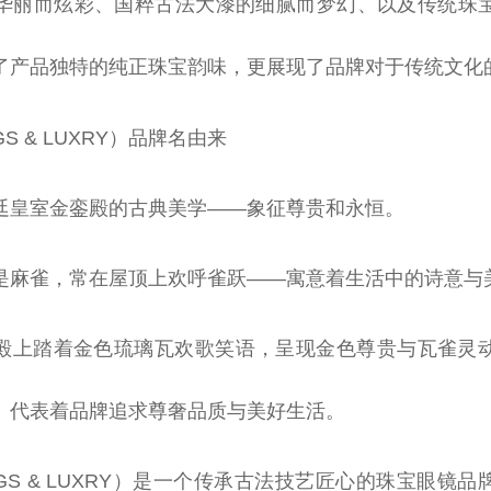
华丽而炫彩、国粹古法大漆的细腻而梦幻、以及传统珠
了产品独特的纯正珠宝韵味，更展现了品牌对于传统文化
S & LUXRY）品牌名由来
廷皇室金銮殿的古典美学——象征尊贵和永恒。
是麻雀，常在屋顶上欢呼雀跃——寓意着生活中的诗意与
殿上踏着金色琉璃瓦欢歌笑语，呈现金色尊贵与瓦雀灵
。代表着品牌追求尊奢品质与美好生活。
GS & LUXRY）是一个传承古法技艺匠心的珠宝眼镜