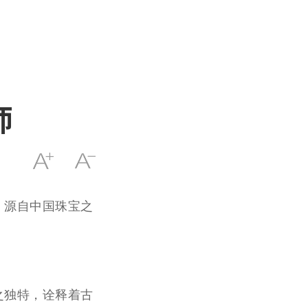
师
，源自
中国
珠宝之
之独特，诠释着古