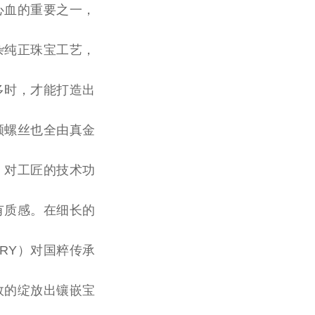
心血的
重要
之一，
杂纯正珠宝工艺，
多时，才能打造出
一颗螺丝也全由真金
，对工匠的技术功
有质感。在细长的
XRY）对国粹传承
效的绽放出镶嵌宝