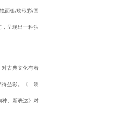
镜面银/珐琅彩/国
艺，呈现出一种独
，对古典文化有着
相得益彰。《一装
物种、新表达》对
。