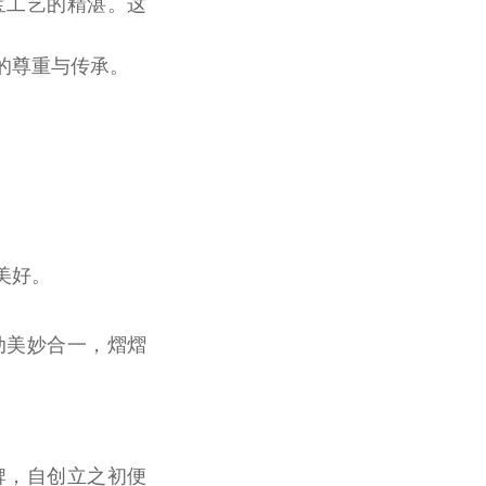
宝工艺的精湛。这
的尊重与传承。
美好。
动美妙合一，熠熠
品牌，自创立之初便