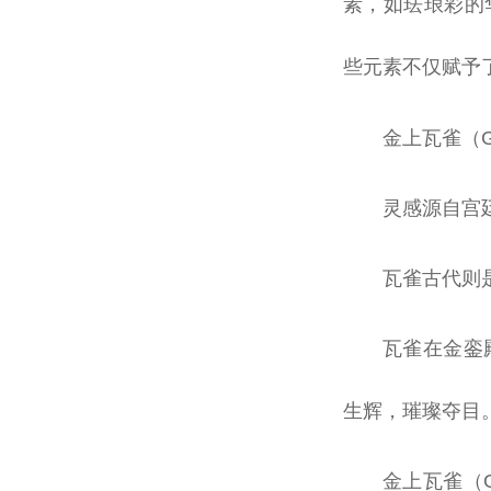
素，如珐琅彩的
些元素不仅赋予
金上瓦雀（G
灵感源自宫
瓦雀古代则
瓦雀在金銮
生辉，璀璨夺目
金上瓦雀（