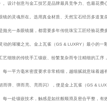
》。设计创意与金工技艺是品牌最具竞争力、也最花费
眼镜的灵魂所在。选用真金材质、天然宝石经历多道复
是抛光一条眼镜腿，都需要多年传统珠宝工匠经验花费
动的璀璨之光。金上瓦雀（GS & LUXRY）最小的
工艺细致的传统手工镶嵌、纷繁复杂而专注精细的工序
、每一
平
方毫米密度要求非常精细，越细腻就意味着越
而弹、弹而亮、亮而闪》，便是金上瓦雀（GS & LU
。每一处镶嵌技术，触感是如丝般顺滑及密合
平
整，有