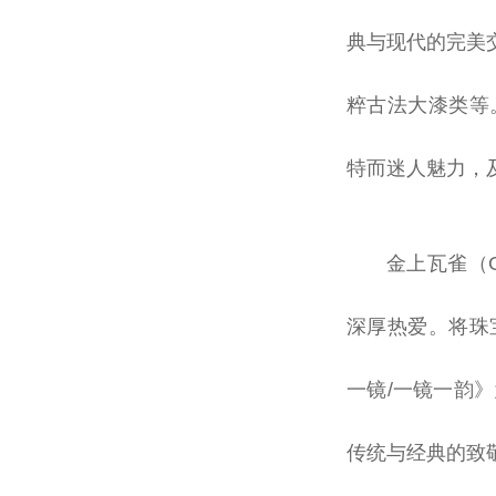
典与现代的完美交
粹古法大漆类等
特而迷人魅力，
金上瓦雀（G
深厚热爱。将珠
一镜/一镜一韵
传统与经典的致