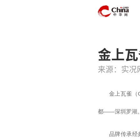
金上瓦
来源：实况
金上瓦雀（G
都——深圳罗湖
品牌传承经