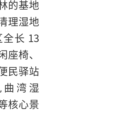
林的基地
清理湿地
长 13
闲座椅、
便民驿站
九曲湾湿
等核心景