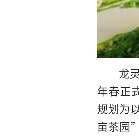
龙灵
年春正式
规划为
亩茶园