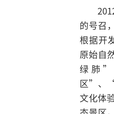
20
的号召
根据开发
原始自
绿肺”
区”、
文化体
态景区