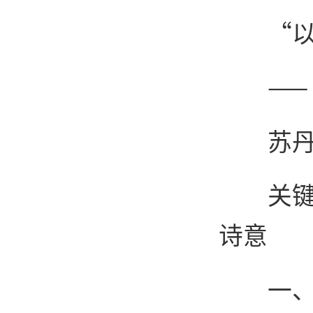
“
—
苏丹 
关
诗意
一