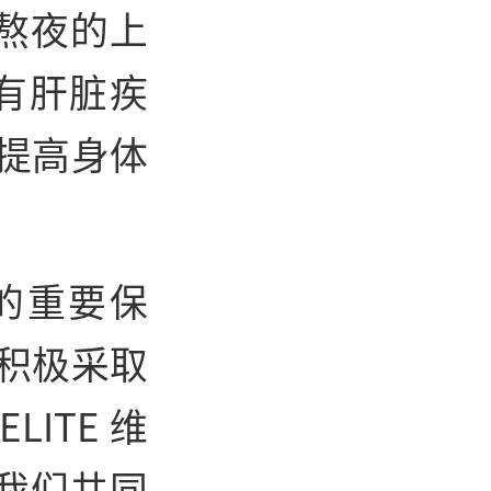
熬夜的上
有肝脏疾
提高身体
的
重要保
,积极采取
LITE 维
我们共同