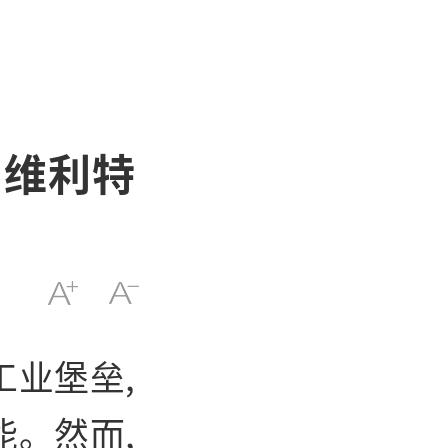
 维利特
业堡垒,
。然而,