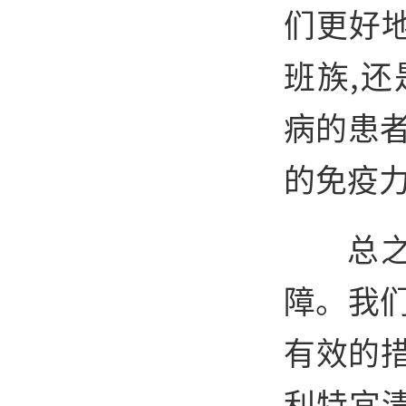
们更好
班族,
病的患
的免疫力
总
障。我
有效的
利特宜