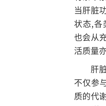
当肝脏
状态,
也会从
活质量
肝
不仅参
质的代