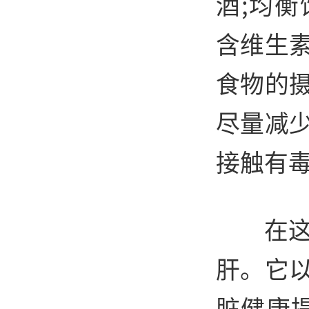
酒;均
含维生
食物的
尽量减
接触有
在这
肝。它
脏健康提