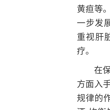
黄疸等
一步发
重视肝
疗。
在
方面入
规律的作