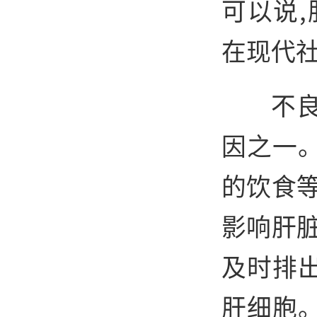
可以说
在现代
不
因之一
的饮食
影响肝
及时排
肝细胞