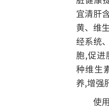
宜清肝
黄、维生
经系统
胞,促
种维生
养,增强
使用