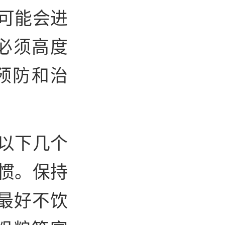
题可能会进
必须高度
预防和
治
以下几个
惯。保持
,最好不饮