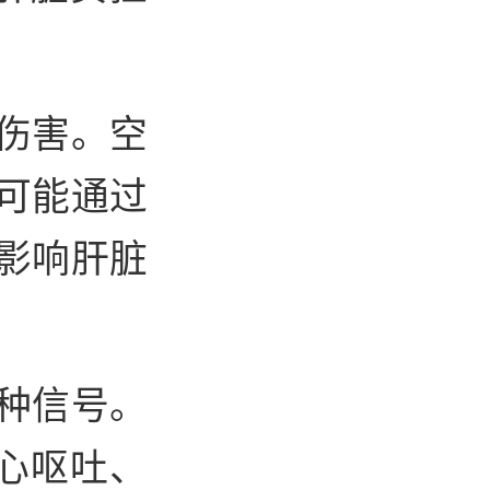
伤害。空
可能通过
影响肝脏
种信号。
心呕吐、