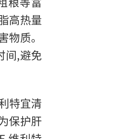
粗粮等富
脂高热量
害物质。
间,避免
维利特宜清
为保护肝
E 维利特