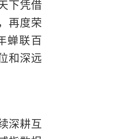
天下凭借
，再度荣
年蝉联百
位和深远
续深耕互