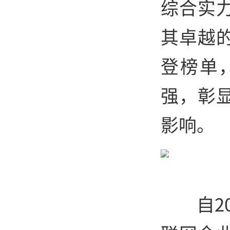
综合实
其卓越
登榜单
强，彰
影响。
自2