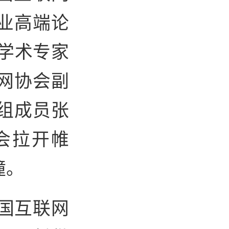
业高端论
与学术专家
网
协会副
组成员张
会拉开帷
撞。
国互联网