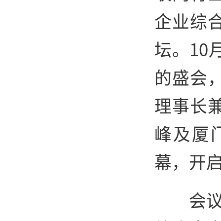
企业综
坛。10
的盛会
理事长
峰及厦
幕，开
会议