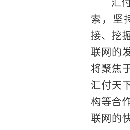
汇
索
，
坚
接、挖
联网的
将聚焦
汇付天
构等合
联网的