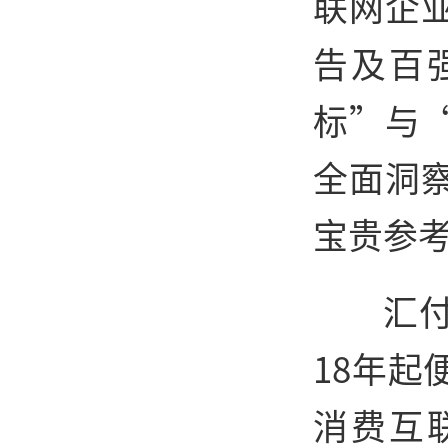
联网企
告及百
标”与
全面洞
宝贵参
汇
18年
消费互