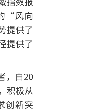
威指数报
的“风向
势提供了
径提供了
，自20
，积极从
求创新突