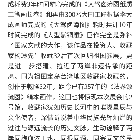
成耗费3年时间精心完成的《大驾卤簿图纸质
工笔画长卷》和再由300名大国工匠根据李大
成画师完成的《大驾卤簿图》耗时共计10年
时间完成的《大型紫铜雕》巨作完全是弥补
了国家文献的大作，该作品在投资人、收藏
家杨琳先生收藏32后首次回归祖国参展，更
是进一步搭建、拉近了两岸非遗传承的距
离。同为祖国宝岛台湾地区收藏家收藏的，
创作于乾隆32年，距今已有257年的《法界源
流图》绢本画作，这回也将惊现本次展会的2
号馆，收藏家犹如历史长河中的璀璨星辰与
文化使者，深情诉说着中华民族光辉灿烂的
过往与源远流长的历史文脉。生动诠释了两
岸同胞血浓于水、同根同源、同宗同文的民