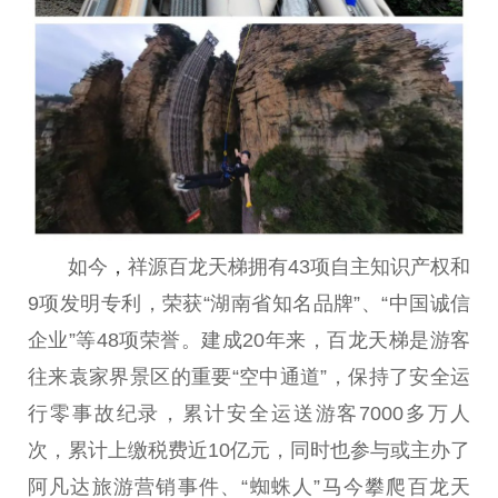
如今
，
祥源百龙天梯拥有43项自主知识产权和
9项发明专利，荣获“湖南省知名品牌”、“
中国
诚信
企业”等48项荣誉。建成20年来，百龙天梯是游客
往来袁家界景区的
重要
“空中通道”，保持了安全运
行零事故纪录，累计安全运送游客7000多万人
次，累计上缴税费
近
10亿元，同时也参与或主办了
阿凡达旅游营销事件、“蜘蛛人”马今攀爬百龙天