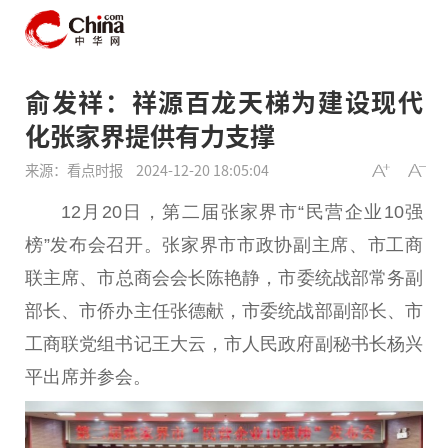
俞发祥：祥源百龙天梯为建设现代
化张家界提供有力支撑
来源：看点时报
2024-12-20 18:05:04
12月20日，第二届张家界市“民营企业10强
榜”发布会召开。张家界市市政协副
主席
、市工商
联
主席
、市
总
商会
会长
陈艳静，市委统战部常务副
部长、市侨办
主任
张德献，市委统战部副部长、市
工商联党组
书记
王大云，市
人民
政府
副秘书长杨兴
平
出席并参会。