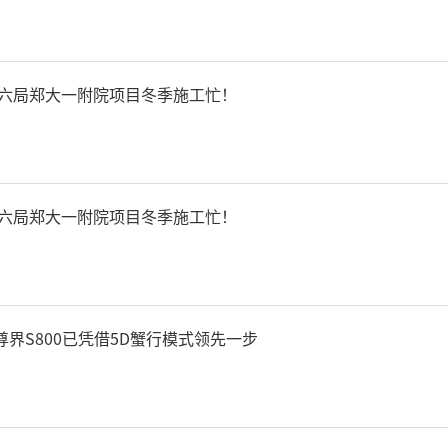
建六局郑大一附院项目冬季施工忙！
建六局郑大一附院项目冬季施工忙！
界S800已凭借5D蟹行模式领先一步