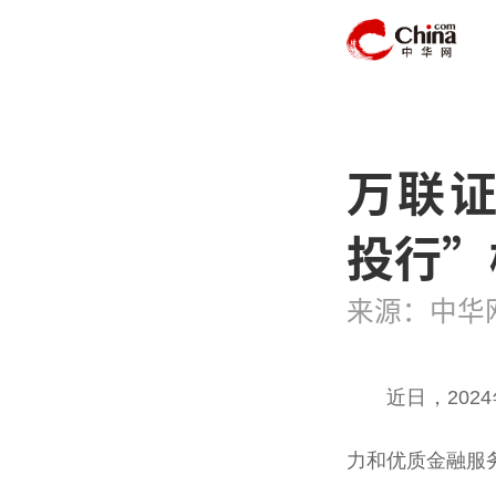
万联证
投行”
来源：中华
近日，202
力和优质金融服务