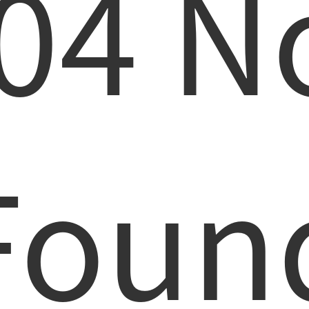
04 N
Foun