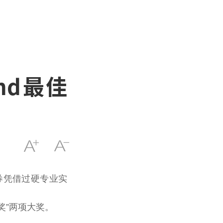
nd最佳
证券凭借过硬专业实
奖”两项大奖。