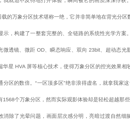
，我就迫不及待地打开体验，瞬间被它的画质深深俘获
1K 搭载的万象分区技术堪称一绝，它并非简单地在背光分
显示，构建了一整套完整的、全链路的系统
性
光学方案
光
微
透镜、
微
距 OD、瞬态响应、双向 23bit、超动态
华星 HVA 屏等核心技术，使得万象分区的控光
效果
相
通分区的数倍。“一区顶多区”绝非浪得虚名，就拿我家这
1568个万象分区，然而实际观影体验却是轻松超越那些号
效消除了光晕问题，画面层次感分明，亮暗过渡自然细