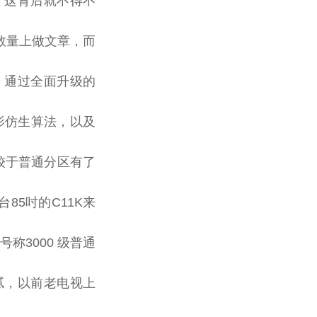
。这背后就不得不
区数量上做文章，而
。通过全面升级的
光影仿生算法，以及
较于普通分区有了
台
85吋的C11K来
称3000 级普通
腻，以前老电视上