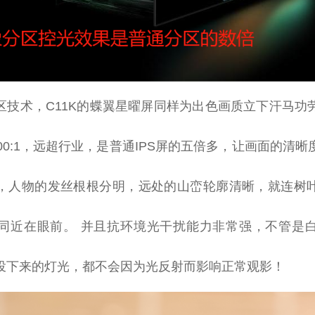
区技术，C11K的蝶翼星曜屏同样为出色画质立下汗马功
00:1，远超行业，是普通IPS屏的五倍多，让画面的清
，人物的发丝根根分明，远处的山峦轮廓清晰，就连树
同
近
在眼前。 并且抗环境光干扰能力非常强，不管是
投下来的灯光，都不会因为光反射而影响正常观影！