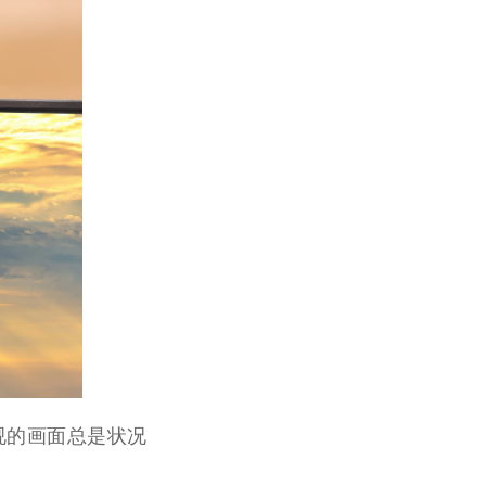
视的画面
总
是状况