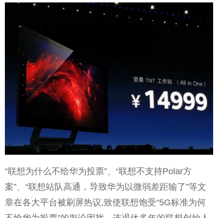
“联想为什么不给华为投票”、“联想不支持Polar方
案”、“联想站队高通，导致华为以微弱差距输了”等文
章在各大平台被刷屏热议,致使联想饱受“5G标准为何