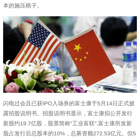
本的施压棋子。
闪电过会且已获IPO入场券的富士康于5月14日正式披
露招股说明书。招股说明书显示，富士康拟公开发行
新股约19.7亿股，股票简称“工业富联”,富士康所发新
股占发行后总股本的10%，总募资额272.53亿元。但5