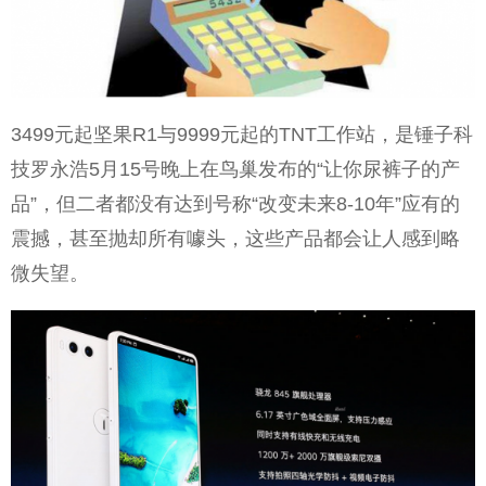
3499元起坚果R1与9999元起的TNT工作站，是锤子科
技罗永浩5月15号晚上在鸟巢发布的“让你尿裤子的产
品”，但二者都没有达到号称“改变未来8-10年”应有的
震撼，甚至抛却所有噱头，这些产品都会让人感到略
微失望。