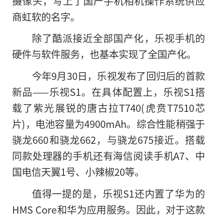
摄像头，写上了国产手机相机操作系统供应
商虹软的名字。
除了酷派接近全部国产化，乐视手机的
硬件与软件服务，也基本实现了全国产化。
今年9月30日，乐视发布了回归后的首款
新品——乐视S1。在具体配置上，乐视S1搭
载了紫光展锐的唐古拉T740(虎贲T7510芯
片)，电池容量为4900mAh。综合性能稍强于
骁龙660和骁龙662，与骁龙675接近。搭载
同款处理器的手机还有海信阅读手机A7、中
国电信天翼1号、小辣椒20等。
值得一提的是，乐视S1还内置了华为的
HMS Core和华为应用服务。因此，对于这款