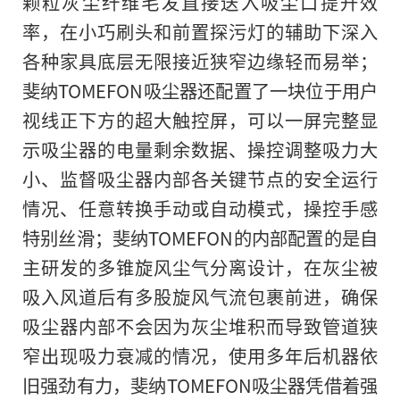
颗粒灰尘纤维毛发直接送入吸尘口提升效
率，在小巧刷头和前置探污灯的辅助下深入
各种家具底层无限接近狭窄边缘轻而易举；
斐纳TOMEFON吸尘器还配置了一块位于用户
视线正下方的超大触控屏，可以一屏完整显
示吸尘器的电量剩余数据、操控调整吸力大
小、监督吸尘器内部各关键节点的安全运行
情况、任意转换手动或自动模式，操控手感
特别丝滑；斐纳TOMEFON的内部配置的是自
主研发的多锥旋风尘气分离设计，在灰尘被
吸入风道后有多股旋风气流包裹前进，确保
吸尘器内部不会因为灰尘堆积而导致管道狭
窄出现吸力衰减的情况，使用多年后机器依
旧强劲有力，斐纳TOMEFON吸尘器凭借着强