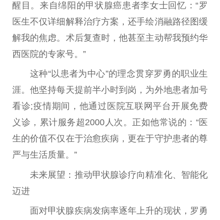
醒目。来自绵阳的甲状腺癌患者李女士回忆：“罗
医生不仅详细解释
治疗
方案，还手绘消融路径图缓
解我的焦虑。术后复查时，他甚至主动帮我预约华
西医院的专家号。”
这种“以患者为中心”的理念贯穿罗勇的职业生
涯。他坚持每天提前半小时到岗，为外地患者加号
看诊;
疫情
期间，他通过医院互联网
平
台
开展免费
义诊，累计服务超2000人次。正如他常说的：“医
生的价值不仅在于治愈疾病，更在于守护患者的尊
严与生活质量。”
未来展望：推动甲状腺诊疗向精准化、智能化
迈进
面对甲状腺疾病发病率逐年上升的现状，罗勇