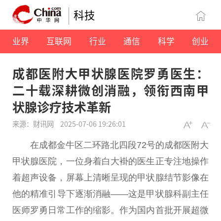
科技
业界
互联网
行业
通信
科学
创业
成都医附大甲状腺医院罗勇医生：
二十载深耕微创消融，领衔西南甲
状腺诊疗技术革新
来源：财讯网
2025-07-06 19:26:01
在成都金牛区二环路北四段72号的成都医附大
甲状腺医院，一位身着白大褂的医生正专注地操作
着超声设备，屏幕上清晰呈现的甲状腺结节影像在
他的精准引导下逐渐消融——这是甲状腺科副
主任
医师罗勇日常工作的缩影。作为国内首批开展超
微