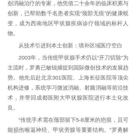
创消融
治疗
的专家，他凭借
二十
余年的临床积累与
创新，已帮助数千名患者实现“颈部无痕”的健康蜕
变，成为西南地区甲状腺疾病诊疗领域的标杆人
物。
从技术引进到本土创新：填补区域医疗空白
2003年，当传统甲状腺手术仍以“开
刀
切除”为
主流时，罗勇已敏锐捕捉到国际
微
创技术的发展趋
势。他先后赴北京301医院、上海长征医院等顶尖
机构进修，系统学
习
微
波消融、射频消融等前沿技
术，并带回成都医附大甲状腺医院进行本土化改
良。
“传统手术需在颈部留下5-8厘米的疤痕，且可
能损伤喉返神经、甲状旁腺等
重要
结构。”罗勇解