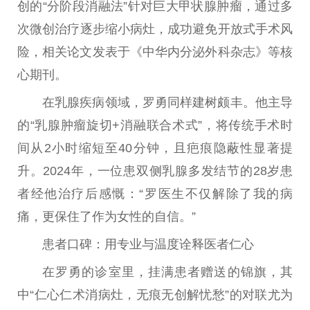
创的“分阶段消融法”针对巨大甲状腺肿瘤，通过多
次
微
创
治疗
逐步缩小病灶，成功避免开放式手术风
险，相关论文发表于《中华内分泌外科杂志》等核
心期刊。
在乳腺疾病领域，罗勇同样建树颇丰。他主导
的“乳腺肿瘤旋切+消融联
合术
式”，将传统手术时
间从2小时缩短至40分钟，且疤痕隐蔽
性
显著提
升。2024年，一位患双侧乳腺多发结节的28岁患
者经他
治疗
后感慨：“罗医生不仅解除了我的病
痛，更保住了作为女
性
的自信。”
患者口碑：用专业与温度诠释医者仁心
在罗勇的诊室里，挂满患者赠送的锦旗，其
中“仁心仁术消病灶，无痕无创解忧愁”的对联尤为