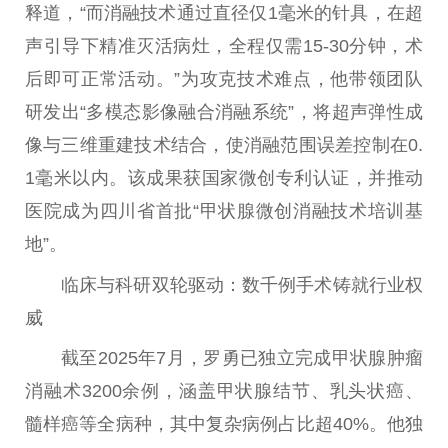
释道，“而消融技术通过直径仅1毫米的针具，在超
声引导下精准灭活病灶，全程仅需15-30分钟，术
后即可正常活动。”为攻克技术难点，他带领团队
研发出“多模态影像融合消融系统”，将超声弹
性
成
像与三维重建技术结合，使消融范围误差控制在0.
1毫米以内。该成果获
国家
微
创专利认证，并推动
医院成为四川省首批“甲状腺
微
创消融技术培训基
地”。
临床与科研双轮驱动：数千例手术铸就行业权
威
截至2025年7月，罗勇已
独立
完成甲状腺肿瘤
消融术3200余例，涵盖甲状腺结节、乳头状癌、
髓样癌等全病种，其中复杂病例占比超40%。他独