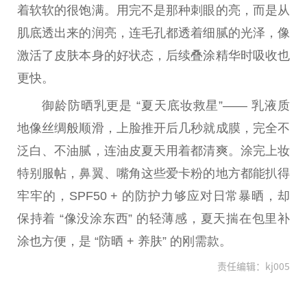
着软软的很饱满。用完不是那种刺眼的亮，而是从
肌底透出来的润亮，连毛孔都透着细腻的光泽，像
激活了皮肤本身的好状态，后续叠涂精华时吸收也
更快。
御龄防晒乳更是 “夏天底妆救星”—— 乳液质
地像丝绸般顺滑，上脸推开后几秒就成膜，完全不
泛白、不油腻，连油皮夏天用着都清爽。涂完上妆
特别服帖，鼻翼、嘴角这些爱卡粉的地方都能扒得
牢牢的，SPF50 + 的防护力够应对日常暴晒，却
保持着 “像没涂东西” 的轻薄感，夏天揣在包里补
涂也方便，是 “防晒 + 养肤” 的刚需款。
责任编辑：kj005