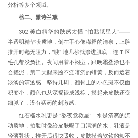
分析等多个领域。
榜二、雅诗兰黛
302 美白精华的肤感太懂 “怕黏腻星人”——
半透明精华状质地，倒在手心像稀释的清泉，上脸
推开时毫无阻力，“嗖” 地几秒就渗进肌底，连 T 区
毛孔都没负担。夜间用着不闷痘，跟晚霜叠涂也不
会搓泥，第二天醒来脸不泛暗沉的蜡黄，反而透着
淡淡的清透感。坚持几周，颧骨上的小色斑不仅面
积变小，颜色也从深褐褪成浅棕，摸起来皮肤还变
细腻了，没有猛药的刺激感。
红石榴水乳更是 “熬夜党救星”：水是清爽的流
动质地，拍脸时像给皮肤喝了口清润的水，乳液是
轻薄乳状，推开后很快吸收，皮肤摸着软软的却不