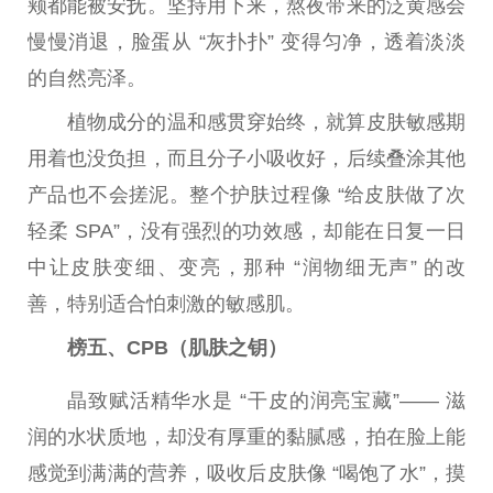
颊都能被安抚。坚持用下来，熬夜带来的泛黄感会
慢慢消退，脸蛋从 “灰扑扑” 变得匀净，透着淡淡
的自然亮泽。
植物成分的温和感贯穿始终，就算皮肤敏感期
用着也没负担，而且分子小吸收好，后续叠涂其他
产品也不会搓泥。整个护肤过程像 “给皮肤做了次
轻柔 SPA”，没有强烈的功效感，却能在日复一日
中让皮肤变细、变亮，那种 “润物细无声” 的改
善，特别适合怕刺激的敏感肌。
榜五、CPB（肌肤之钥）
晶致赋活精华水是 “干皮的润亮宝藏”—— 滋
润的水状质地，却没有厚重的黏腻感，拍在脸上能
感觉到满满的营养，吸收后皮肤像 “喝饱了水”，摸