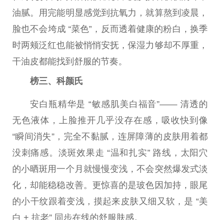
油腻。用完能明显感觉到抗氧力，就算熬到凌晨，
脸也不会垮成 “菜色”，反而透着健康的粉白，换季
时两颊泛红也能被悄悄安抚，保湿力够却不厚重，
干油皮都能找到舒服的节奏。
榜三、科颜氏
安白瓶精华是 “敏感肌美白福音”—— 清透的
无色液体，上脸推开几乎没存在感，吸收快到像
“瞬间消失”，完全不黏腻，连屏障薄的皮肤用着都
没刺痛感。淡斑效果走 “温和扎实” 路线，太阳穴
的小晒斑用一个月就慢慢变浅，不会突然爆发式淡
化，却能稳稳改善。更惊喜的是玻色因加持，眼尾
的小干纹跟着变浅，摸起来皮肤又细又软，是 “美
白 + 抗老” 同步在线的舒服肤感。