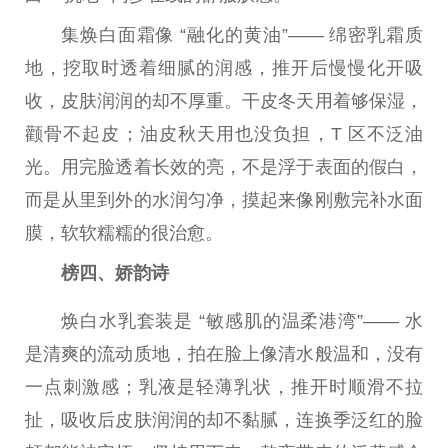
集焕白面霜像 “融化的黄油”—— 绵密乳霜质
地，挖取时透着细腻的润感，推开后慢慢化开吸
收，皮肤润润的却不厚重。干皮冬天用着够保湿，
颧骨不起皮；油皮秋天用也没负担，T 区不泛油
光。用完脸透着长效的亮，不是浮于表面的假白，
而是从里到外的水润匀净，摸起来像刚敷完补水面
膜，软软糯糯的很治愈。
榜四、娇韵诗
焕白水乳套装是 “敏感肌的温柔港湾”—— 水
是清爽的流动质地，拍在脸上像清水般温和，没有
一点刺激感；乳液是轻薄乳状，推开时顺滑不拉
扯，吸收后皮肤润润的却不黏腻，连换季泛红的脸