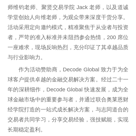
师维钧老师、聚贤
交易
学院 Jack 老师，以及道诚
学堂创始人向维老师，为观众带来深度干货分享。
活动采用定向邀约模式，精准聚焦于从业者与
投资
者，严苛的准入标准并未阻挡参会热情，200 席位
一座难求，现场反响热烈，充分印证了其卓越品质
与行业影响力。
作为活动赞助商，Decode Global 致力于为全
球客户提供卓越的
金融
交易
解决方案。经过
二十
一
年的深耕细作，Decode Global 快速发展，成为全
球
金融
市场中的
重要
参与者，并通过联合奥莱恩财
经学院打造的一站式成长解决方案，与志同道合的
交易
者共同学
习
，分享交
易经
验，强技赋能，实现
长期稳定盈利。