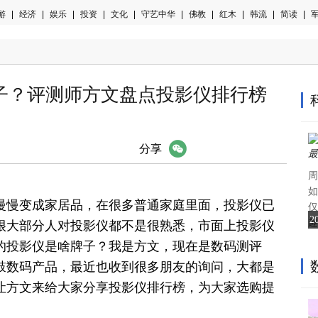
游
|
经济
|
娱乐
|
投资
|
文化
|
守艺中华
|
佛教
|
红木
|
韩流
|
简读
|
军
子？评测师方文盘点投影仪排行榜
微信
分享
周
如
慢慢变成家居品，在很多普通家庭里面，投影仪已
仅
2
趣
很大部分人对投影仪都不是很熟悉，市面上投影仪
的投影仪是啥牌子？我是方文，现在是数码测评
鼓数码产品，最
近
也收到很多朋友的询问，大都是
让方文来给大家分享投影仪排行榜，为大家选购提