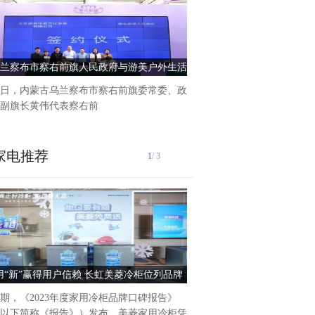
兰察布市察右前旗人民政府与游美户外生活
天奥体育集团，在奋进中展示
达成合作
生产力！
日，内蒙古乌兰察布市察右前旗委常委、政
深耕苏州体育产业已经有12
副旗长黄伟代表察右前
团，正以“场馆运营为基础
家电推荐
1
/ 3
5月7日,GEME2024全球电
大会在重庆国际博览中心盛大
智创科技有限公司携自研半自
用“新”赢得用户信赖 长虹美菱冷柜位列品牌
云绎智创-抢搭2024全球电
多款半导体自
口碑榜前五
大会第一班列车亮
期，《2023年度家用冷柜品牌口碑报告》
以下简称《报告》）发布，美菱家用冷柜凭