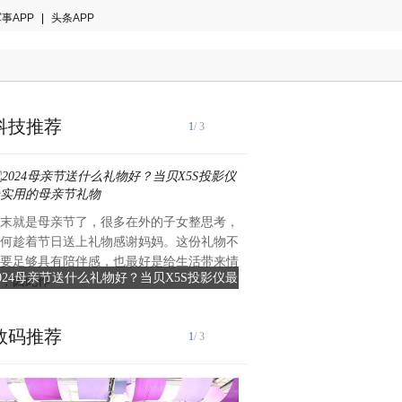
事APP
|
头条APP
科技推荐
1
/ 3
末就是母亲节了，很多在外的子女整思考，
五一黄金周期间，全国文旅市
何趁着节日送上礼物感谢妈妈。这份礼物不
有的繁荣景象。在这波跨界联
要足够具有陪伴感，也最好是给生活带来情
海广富林遗址与奥特曼卡生产
024母亲节送什么礼物好？当贝X5S投影仪最
奥特曼卡生产商卡游携手广富
，因此作
作，成为了
实用的母亲节礼物
化之旅融合传统与
数码推荐
1
/ 3