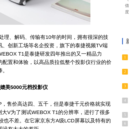
借
度
处理、解码、传输有10年的时间，拥有很深的技
讯、创新工场等名企
投资
，旗下的泰捷视频TV端
EBOX T1是泰捷研发四年推出的又一精品力
1
的配置和体验，以高品质拉低整个投影仪行业的价
捧。
2
3
，媲美5000元档投影仪
4
80P，售价高达四、五千，但是泰捷千元价格就实现
测大V为了测试WEBOX T1的分辨率，进行了很多
5
比较也不差。在它家京东方A级LCD屏幕以及特有的
6
图没有太大的差距。