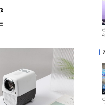
影仪
乌
王
近
府
近
（