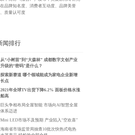
在品牌知名度、消费者互动度、品牌美誉
、质量认可度
新闻排行
从“小树苗”到“大森林” 成都数字文创产业
升级的“密码”是什么？
探索新赛道 哪个领域能成为家电企业新增
长点
2021年全球TV出货下降6.2% 面板价格水涨
船高
巨头争相布局全屋智能 市场向AI智慧全屋
体系迈进
Mini LED市场不及预期 产业陷入“空欢喜”
海南省市场监管局抽查10批次快热式电热