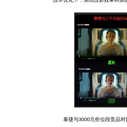
泰捷与3000元价位段竞品