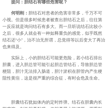
提问：胆结石有哪些危害呢？
何明刚：
胆结石对患者的危害非常多，千万不可
小视。但是很多时候患者被查出胆结石之后，往往第
一反应就是询问结石有多大。而一旦听说结石比较小
之后，很多人就会有一种如释重负的感觉，似乎既然
结石还“小”，治不治无所谓，总觉得等以后变大了再治
也来得及。
实际上，小的胆结石可能更危险，若小结石排出
胆囊，进入胆总管可能引起胆总管结石，导致胆总管
梗阻，胆汁无法排入肠道，胆汁淤积在胆管内产生梗
阻性黄疸，这是很严重的综合征，有时会危及生命。
胆囊结石犹如体内的定时炸弹。结石在胆囊内长