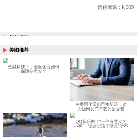
责任编辑：kj005
相关阅读
美图推荐
金融科技下，金融企业如何
保障信息安全
主播雨化田们再接新活，这
次让网友们下载的是交管
12123APP
QQ音乐做了“一件有意义的
小事”，让这些孩子听见“听不
见”的音乐