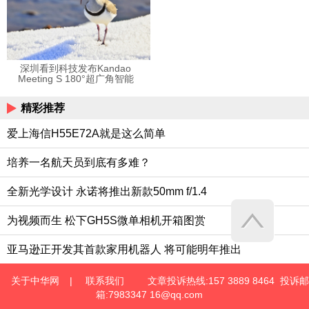
深圳看到科技发布Kandao
Meeting S 180°超广角智能
视频会议机
精彩推荐
爱上海信H55E72A就是这么简单
培养一名航天员到底有多难？
全新光学设计 永诺将推出新款50mm f/1.4
为视频而生 松下GH5S微单相机开箱图赏
亚马逊正开发其首款家用机器人 将可能明年推出
关于中华网
|
联系我们
文章投诉热线:157 3889 8464 投诉邮
箱:7983347 16@qq.com