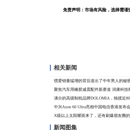
免责声明：市场有风险，选择需谨
关键词：
相关新闻
惯爱销量猛增的背后道出了中年男人的秘
聚焦汽车用橡胶减震配件新赛道 润康科技
发展
满分的高级制枕品牌DOLOMIA，独揽近8
不断续写奢侈睡眠品传奇
中兴Axon 60 Ultra亮相中国电信香港发
连卫星新篇章
X级以上太阳耀斑来了，还有刷爆朋友圈
怕TCL会出手
新闻图集