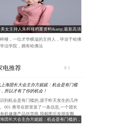
最美女主持人朱梓橦档案资料&amp;最新高清
科睿智能屏幕挂灯：用科技
图欣赏：明媚动人，百看不腻
光”标准
梓橦，一位才华横溢的主持人，毕业于哈佛
一个好的学习、办公环境，一
学法学院，拥有哈佛法
境，是我们保护眼睛的基
家电推荐
1
/ 3
识到机会是有门槛的,源于昨天发生的几件
在澳洲留学是许多澳洲留学生
。001 勇哥在群里发了一条信息,一个团长
生活的费用也是一个不容忽视
有机健康产品供货商,我截图后发朋友圈。
是住宿费用，常常是留学预算
海团长大会主办方妮妮：机会是有门槛的，
澳洲留学生福音！这些学校留学
信里有人问:
销。幸运的
所以才有了你的机会！
学生公寓最高每年可省