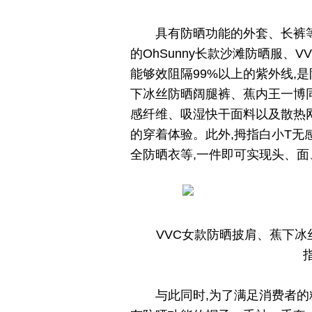
具有防晒功能的外套、长裤
的OhSunny长款沙滩防晒服、
能够效阻隔99%以上的紫外线,
下冰丝防晒阔腿裤、蕉内王一博
感纤维、吸湿快干面料以及散热
的穿着体验。此外,拇指白小T
全防晒衣等,一件即可实现头、面
VVC女款防晒披肩、蕉下
与此同时,为了满足消费者的