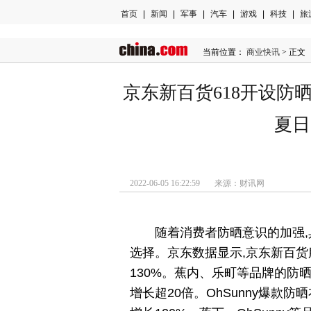
首页
|
新闻
|
军事
|
汽车
|
游戏
|
科技
|
旅
当前位置：
商业快讯
> 正文
京东新百货618开设防
夏日
2022-06-05 16:22:59 来源：财讯网
随着消费者防晒意识的加强
选择。京东数据显示,京东新百货
130%。蕉内、乐町等品牌的防
增长超20倍。OhSunny爆款防