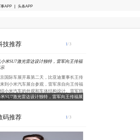
事APP
|
头条APP
科技推荐
1
/ 3
在当今时代，科技的飞速进步
京国际车展开幕第二天，比亚迪董事长王传
了前所未有的机遇。在体育领
来到小米汽车展台参观，雷军亲自向王传福
不仅提升了竞技水平，还推动
绍小米汽车的外观和车体结构设计。雷军指
展。国民运
小米SU7激光雷达设计独特，雷军向王传福展
乔丹体育：科技加持走高质
自家SU7
示
数码推荐
1
/ 3