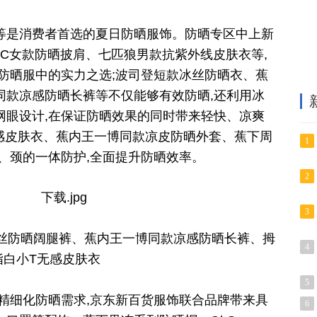
等是消费者首选的夏日防晒服饰。防晒专区中上新
VVC女款防晒披肩、七匹狼男款抗紫外线皮肤衣等,
是防晒服中的实力之选;波司登短款冰丝防晒衣、蕉
同款凉感防晒长裤等不仅能够有效防晒,还利用冰
网眼设计,在保证防晒效果的同时带来轻快、凉爽
无感皮肤衣、蕉内王一博同款凉皮防晒外套、蕉下周
1
、颈的一体防护,全面提升防晒效率。
2
3
冰丝防晒阔腿裤、蕉内王一博同款凉感防晒长裤、拇
4
指白小T无感皮肤衣
5
精细化防晒需求,京东新百货服饰联合品牌带来具
6