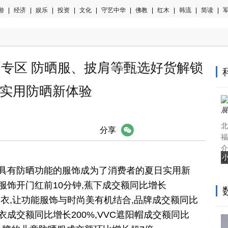
游
|
经济
|
娱乐
|
投资
|
文化
|
守艺中华
|
佛教
|
红木
|
韩流
|
简读
|
军
晒专区 防晒服、披肩等甄选好货解锁
实用防晒新体验
北
微信
分享
福
介
着
,具有防晒功能的服饰成为了消费者的夏日实用新
服饰开门红前10分钟,蕉下成交额同比增长
晒衣,让功能服饰与时尚美有机结合,品牌成交额同比
晒衣成交额同比增长200%,VVC遮阳帽成交额同比