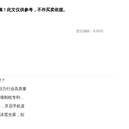
慎！此文仅供参考，不作买卖依据。
责任编辑：KJ005
密？
助力行业高质量
0项制枕专利，
布会，开启手机直
的冰雹光晕，别