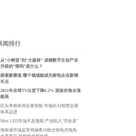
新闻排行
从“小树苗”到“大森林” 成都数字文创产业
升级的“密码”是什么？
探索新赛道 哪个领域能成为家电企业新增
长点
2021年全球TV出货下降6.2% 面板价格水涨
船高
巨头争相布局全屋智能 市场向AI智慧全屋
体系迈进
Mini LED市场不及预期 产业陷入“空欢喜”
海南省市场监管局抽查10批次快热式电热