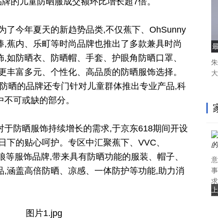
y等品牌的儿童防晒服成交额环比增长超7倍。
了今年夏天的新趋势品类,不仅蕉下、OhSunny
捧,蕉内、乐町等时尚品牌也推出了多款兼具时尚
饰,如防晒衣、防晒帽、手套、护眼角防晒口罩、
朱
了更丰富多元、个性化、高品质的防晒服饰选择。
大
专研防晒的品牌还专门针对儿童群体推出专业产品,科
中不可或缺的部分。
于防晒服饰持续增长的需求,于京东618期间开设
日下的贴心呵护。专区中汇聚蕉下、VVC、
七匹狼等服饰品牌,带来具有防晒功能的服装、帽子、
意
,涵盖高倍防晒、凉感、一体防护等功能,助力消
事
求
上
微