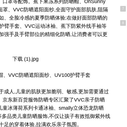
口罩等配饰。蕉下果冻系列防晒帽、OhSunny
面罩、VVC防晒遮阳面纱,全面守护面部肌肤,阻隔
7
如、全脸冷感的夏季防晒体验;在做好面部防晒的
8
00护臂手套、VVC运动冰袖、蕉下防紫外线手袖等
加强手及手臂部位的精细化防晒,让消费者可以更
晒帽、VVC防晒遮阳面纱、UV100护臂手套
于成人,儿童的肌肤更加脆弱、敏感,更加需要通过
。京东新百货服饰防晒专区汇聚了VVC亲子防晒
童冰薄荷系列卡通冰袖、smally立体恐龙防晒
阳镜等多品类儿童防晒服饰,不仅让孩子有效抵御紫外线
十足的穿着体验,拉满欢乐亲子氛围。