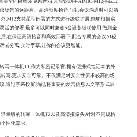
全向降噪麦克风音箱,云会议助手AIMIC-M12搭载12
会议场景的远距离、高清晰度拾音而生,会议沟通时可以清
外,M12支持星型部署的方式进行级联扩展,能够根据实
灵活的部署,最多可以同时兼容5台设备级联使用,做到全
最后,在保证高清拾音和高效部署下,配合专属的会议AI秘
话者分离,实时字幕,让你的会议更智能。
转写一体机T1,作为私密记录官,拥有便携式笔记本的外
记转写,更加安全可靠。不仅满足对安全
性
要求较高的场
议,通过字幕投屏功能,将重要的发言信息以文字形式展
了轻量版的转写一体机T2以及高清摄像头,针对不同规格
的个
性
化需求。