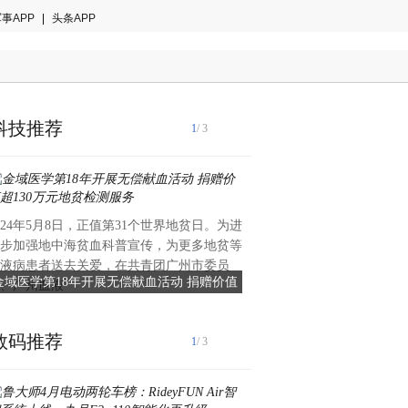
事APP
|
头条APP
科技推荐
1
/ 3
024年5月8日，正值第31个世界地贫日。为进
什么是完美的侧颜杀？仅靠一
步加强地中海贫血科普宣传，为更多地贫等
差点意思！完美侧颜杀除了要
液病患者送去关爱，在共青团广州市委员
饱满的额头，微翘的下巴，最
金域医学第18年开展无偿献血活动 捐赠价值
HERiiAN赫伊兰羟基磷灰石
、广州血液
致清晰的下
超130万元地贫检测服务
完美侧颜，上镜yy
数码推荐
1
/ 3