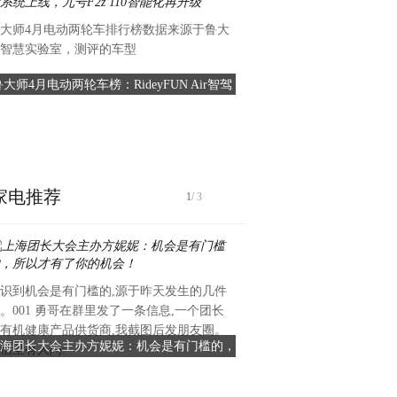
大师4月电动两轮车排行榜数据来源于鲁大
智慧实验室，测评的车型
鲁大师4月电动两轮车榜：RideyFUN Air智驾
最美女主持人朱梓橦档案资料&
系统上线，九号F2z 110智能化再升级
图欣赏：明媚动人，
朱梓橦，一位才华横溢的主持
大学法学院，拥有哈佛法
家电推荐
1
/ 3
识到机会是有门槛的,源于昨天发生的几件
在澳洲留学是许多澳洲留学生
。001 勇哥在群里发了一条信息,一个团长
生活的费用也是一个不容忽视
有机健康产品供货商,我截图后发朋友圈。
是住宿费用，常常是留学预算
海团长大会主办方妮妮：机会是有门槛的，
澳洲留学生福音！这些学校留学
信里有人问:
销。幸运的
所以才有了你的机会！
学生公寓最高每年可省