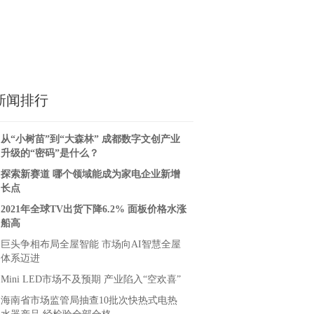
新闻排行
从“小树苗”到“大森林” 成都数字文创产业
升级的“密码”是什么？
探索新赛道 哪个领域能成为家电企业新增
长点
2021年全球TV出货下降6.2% 面板价格水涨
船高
巨头争相布局全屋智能 市场向AI智慧全屋
体系迈进
Mini LED市场不及预期 产业陷入“空欢喜”
海南省市场监管局抽查10批次快热式电热