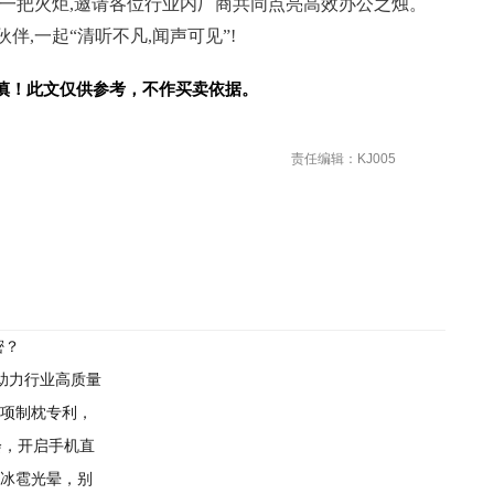
为一把火炬,邀请各位行业内厂商共同点亮高效办公之烛。
,一起“清听不凡,闻声可见”!
慎！此文仅供参考，不作买卖依据。
责任编辑：KJ005
密？
助力行业高质量
0项制枕专利，
布会，开启手机直
的冰雹光晕，别