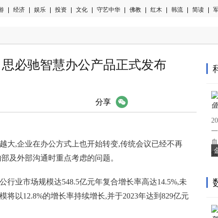
游
|
经济
|
娱乐
|
投资
|
文化
|
守艺中华
|
佛教
|
红木
|
韩流
|
简读
|
军
， 思必驰智慧办公产品正式发布
微信
分享
2
一
血
越大,企业在办公方式上也开始转变,传统会议已经不再
会
内部及外部沟通时重点考虑的问题。
公行业市场规模达548.5亿元年复合增长率高达14.5%,未
以12.8%的增长率持续增长,并于2023年达到829亿元