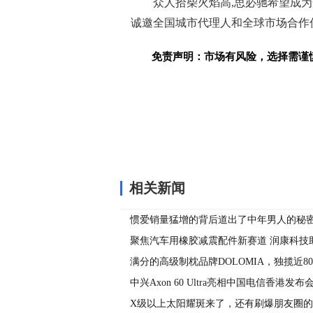
众人拾柴火焰高,思必驰希望成
诚邀全国城市代理人和全球市场合作伙伴
免责声明：市场有风险，选择需谨
关键词：
相关新闻
惯爱销量猛增的背后道出了中年男人的秘
聚焦汽车用橡胶减震配件新赛道 润康科技
发展
满分的高级制枕品牌DOLOMIA，独揽近8
不断续写奢侈睡眠品传奇
中兴Axon 60 Ultra亮相中国电信香港发
连卫星新篇章
X级以上太阳耀斑来了，还有刷爆朋友圈