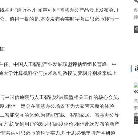
线举办“清听不凡 闻声可见”智慧办公产品云上发布会,正
鲁
师
办公。值得一提的是,本次发布会实时字幕由思必驰转写一
证
主任、中国人工智能产业发展联盟评估组组长曹峰、中
通大学计算机科学与技术系副教授吴梦玥分别发来线上
参与中国信通院与人工智能发展联盟相关工作的核心会员,
意
厚,相信一定会在智慧办公场景下为大家带来新的体验;
事
人工智能交互的体验,为智能车载、智能家居、智慧办公等
求
上
微
互方案,受到用户的欢迎和高度评价,相信此次发布的新产
授非常认可思必驰的科研实力,对于思必驰坚持产学研道