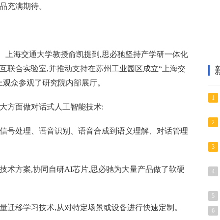
产品充满期待。
、上海交通大学教授俞凯提到,思必驰坚持产学研一体化
互联合实验室,并推动支持在苏州工业园区成立“上海交
上观众参观了研究院内部展厅。
1
大方面做对话式人工智能技术:
2
从信号处理、语音识别、语音合成到语义理解、对话管理
3
技术方案,协同自研AI芯片,思必驰为大量产品做了软硬
4
5
大量迁移学
习
技术,从对特定场景或设备进行快速定制。
6