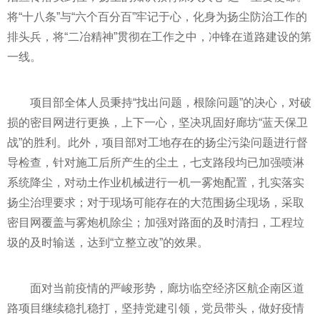
将“十八条”与“六个百分百”牢记于心，化身为扬尘防治工作的
排头兵，将“二冶
精神
”
贯彻
在工作之中，冲锋在道路建设的第
一线。
项目部全体人员秉持“找出问题，根除问题”的决心，对破
损的密目网进行更换，上下一心，坚决巩固好廊坊“蓝天保卫
战”的胜利。此外，项目部对工地存在的扬尘污染问题进行督
导检查，针对施工后所产生的尘土，七支路段均已加强喷淋
系统降尘，对动土作业机械进行一机一雾炮配置，扎实
落实
扬尘治理要求；对于现场可能存在的大范围扬尘现场，采取
密目网覆盖与雾炮机除尘；加强对路面的及时清扫，工程垃
圾的及时输送，达到“立整立改”的效果。
面对当前
疫情
的严峻形势，廊坊临空经济区航企南区道
路项目继续稳扎稳打，坚持党建引领，党员带头，做好
疫情