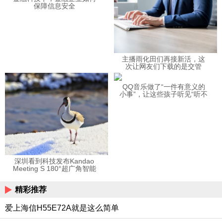
保障信息安全
主播雨化田们再接新活，这
次让网友们下载的是交管
12123APP
QQ音乐做了“一件有意义的
小事”，让这些孩子听见“听不
见”的音乐
深圳看到科技发布Kandao
Meeting S 180°超广角智能
视频会议机
精彩推荐
爱上海信H55E72A就是这么简单