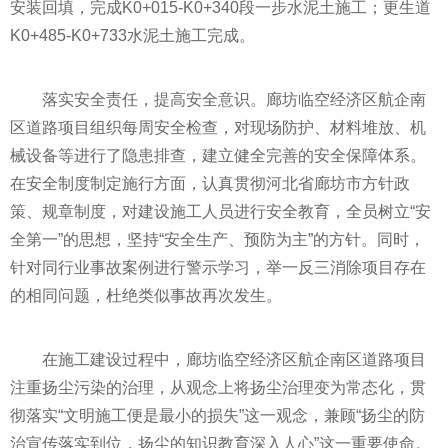
安装回填，完成K0+015-K0+340段一步水泥土施工；更生道
K0+485-K0+733水泥土施工完成。
落实
安全责任，提高安全意识。廊坊临空经济区航企南
区道路项目组织每周安全检查，对现场防护、材料堆放、机
械设备等进行了隐患排查，建立健全完善的安全保障体系。
在安全制度制定施行方面，认真
贯彻
河北省廊坊市方针政
策、规章制度，对建设施工人员进行安全教育，全员树立“安
全第一”的思想，坚持“安全生产、预防为主”的方针。同时，
针对同行业事故案例进行警示学
习
，举一反三消除项目存在
的相同问题，杜绝类似事故再次发生。
在施工建设过程中，廊坊临空经济区航企南区道路项目
注重扬尘污染的治理，从观念上将扬尘治理变为常态化，
贯
彻
落实
“文明施工便是最小的损失”这一观念，兼顾“扬尘的防
治宣传
落实
到位，扬尘的知识教育深入人心”这一重要使命。