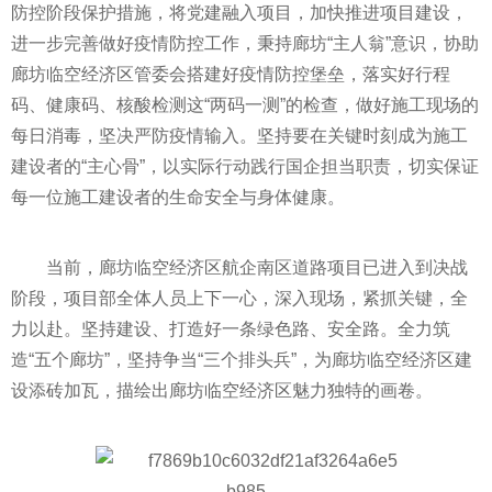
防控阶段保护措施，将党建融入项目，加快推进项目建设，
进一步完善做好
疫情
防控工作，秉持廊坊“主人翁”意识，协助
廊坊临空经济区管委会搭建好
疫情
防控堡垒，
落实
好行程
码、健康码、核酸检测这“两码一测”的检查，做好施工现场的
每日消毒，坚决严防
疫情
输入。坚持要在关键时刻成为施工
建设者的“主心骨”，以实际行动践行国企担当职责，切实保证
每一位施工建设者的生命安全与身体健康。
当前，廊坊临空经济区航企南区道路项目已进入到决战
阶段，项目部全体人员上下一心，深入现场，紧抓关键，全
力以赴。坚持建设、打造好一条绿色路、安全路。全力筑
造“五个廊坊”，坚持争当“三个排头兵”，为廊坊临空经济区建
设添砖加瓦，描绘出廊坊临空经济区魅力独特的画卷。