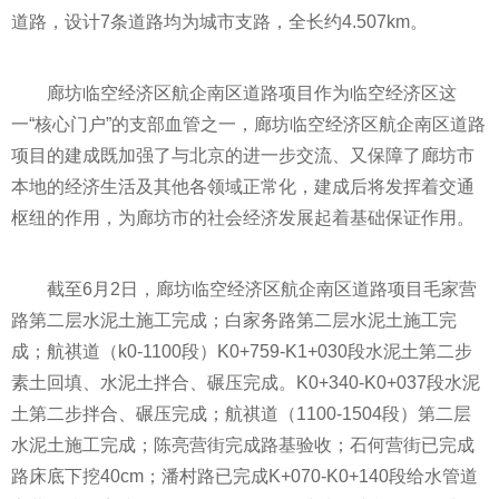
道路，设计7条道路均为城市支路，全长约4.507km。
廊坊临空经济区航企南区道路项目作为临空经济区这
一“核心门户”的支部血管之一，廊坊临空经济区航企南区道路
项目的建成既加强了与北京的进一步交流、又保障了廊坊市
本地的经济生活及其他各领域正常化，建成后将发挥着交通
枢纽的作用，为廊坊市的社会经济发展起着基础保证作用。
截至6月2日，廊坊临空经济区航企南区道路项目毛家营
路第二层水泥土施工完成；白家务路第二层水泥土施工完
成；航祺道（k0-1100段）K0+759-K1+030段水泥土第二步
素土回填、水泥土拌合、碾压完成。K0+340-K0+037段水泥
土第二步拌合、碾压完成；航祺道（1100-1504段）第二层
水泥土施工完成；陈亮营街完成路基验收；石何营街已完成
路床底下挖40cm；潘村路已完成K+070-K0+140段给水管道