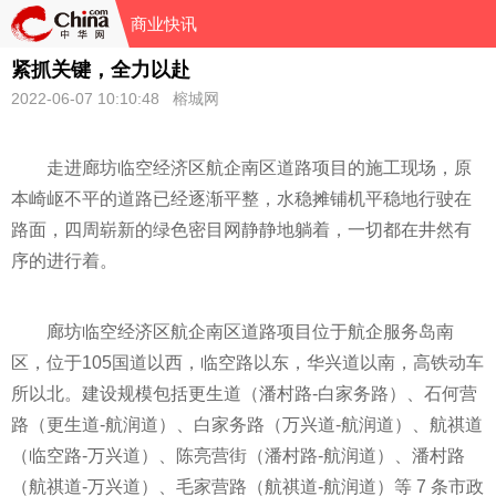
商业快讯
紧抓关键，全力以赴
2022-06-07 10:10:48 榕城网
走进廊坊临空经济区航企南区道路项目的施工现场，原
本崎岖不
平
的道路已经逐渐
平
整，水稳摊铺机
平
稳地行驶在
路面，四周崭新的绿色密目网静静地躺着，一切都在井然有
序的进行着。
廊坊临空经济区航企南区道路项目位于航企服务岛南
区，位于105国道以西，临空路以东，华兴道以南，高铁动车
所以北。建设规模包括更生道（潘村路-白家务路）、石何营
路（更生道-航润道）、白家务路（万兴道-航润道）、航祺道
（临空路-万兴道）、陈亮营街（潘村路-航润道）、潘村路
（航祺道-万兴道）、毛家营路（航祺道-航润道）等 7 条市政