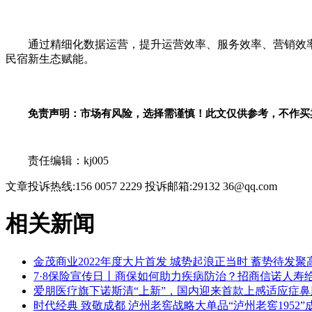
通过精细化数据运营，提升运营效率、服务效率、营销效
民宿新生态赋能。
免责声明：市场有风险，选择需谨慎！此文仅供参考，不作买
关键词：
责任编辑：kj005
文章投诉热线:156 0057 2229 投诉邮箱:29132 36@qq.com
相关新闻
金茂商业2022年度大片首发 城势起浪正当时 蓄势待发聚
7·8保险宣传日丨商保如何助力疾病防治？招商信诺人寿
爱朋医疗旗下诺斯清“上新”，国内迎来首款上感适应症
时代经典 致敬成都 泸州老窖战略大单品“泸州老窖1952