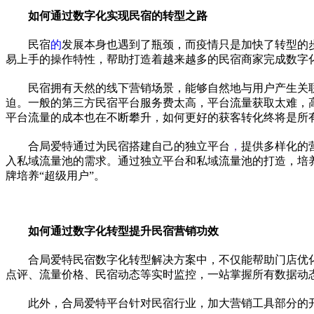
如何通过数字化实现民宿的转型之路
民宿
的
发展本身也遇到了瓶颈，而
疫情
只是加快了转型的
易上手的操作特
性
，帮助打造着越来越多的民宿商家完成数字
民宿拥有天然的线下营销场景，能够自然地与用户产生关
迫。一般的第三方民宿
平
台服务费太高，
平
台流量获取太难，
平
台流量的成本也在不断攀升，如何更好的获客转化终将是所
合局爱特通过为民宿搭建自己的
独立
平
台
，
提供多样化的
入私域流量池的需求。通过
独立
平
台和私域流量池的打造，培
牌培养“超级用户”。
如何通过数字化转型提升民宿营销功效
合局爱特民宿数字化转型解决方案中，不仅能帮助门店优
点评、流量价格、民宿动态等实时监控，一站掌握所有数据动
此外，合局爱特
平
台针对民宿行业，加大营销工具部分的