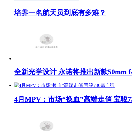
培养一名航天员到底有多难？
全新光学设计 永诺将推出新款50mm f/1
4月MPV：市场“换血”高端走俏 宝骏7