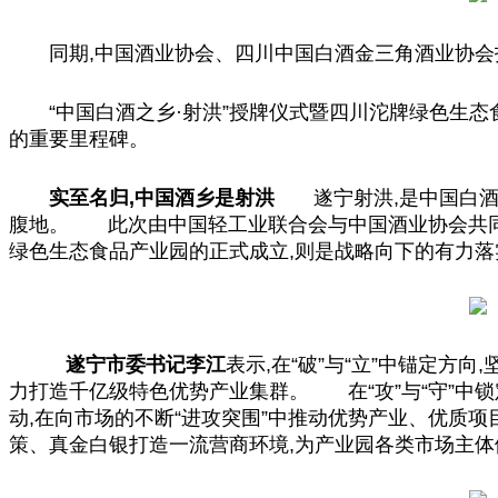
同期,
中国
酒业协会、四川
中国
白酒金三角酒业协会
“
中国
白酒之乡·射洪”授牌仪式暨四川沱牌绿色生态
的重要里程碑。
实至名归,
中国
酒乡是射洪
遂宁射洪,是
中国
白酒
腹地。 此次由
中国
轻工业联合会与
中国
酒业协会共
绿色生态食品产业园的正式成立,则是战略向下的有力
落
遂宁市委书记李江
表示,在“破”与“立”中锚定
力打造千亿级特色优势产业集群。 在“攻”与“守”中锁
动,在向市场的不断“进攻突围”中推动优势产业、优质项
策、真金白银打造一流营商环境,为产业园各类市场主