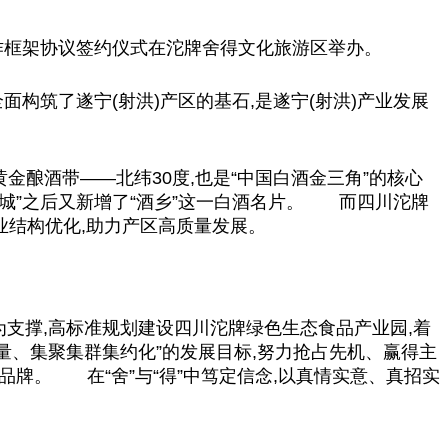
合作框架协议签约仪式在沱牌舍得文化旅游区举办。
构筑了遂宁(射洪)产区的基石,是遂宁(射洪)产业发展
金酿酒带——北纬30度,也是“
中国
白酒金三角”的核心
“酒城”之后又新增了“酒乡”这一白酒名片。 而四川沱牌
业结构优化,助力产区高质量发展。
兴为支撑,高标准规划建设四川沱牌绿色生态食品产业园,着
质量、集聚集群集约化”的发展目标,努力抢占先机、赢得主
品牌。 在“舍”与“得”中笃定信念,以真情实意、真招实