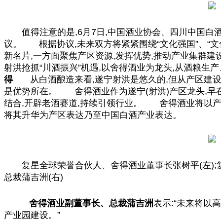
值得注意的是,6月7日,
中国
酒业协会、四川
中国
白
议。 根据协议,未来双方将紧紧围绕“文化强国”、“文
新名片,一方面聚焦产区资源,发挥优势,推动产业集群建
射洪抢抓“川酒振兴”机遇,以舍得酒业为龙头,从酒粮
得
从白酒酿造来看,遂宁射洪是悠久的,但从产区建
是优势所在。 舍得酒业作为遂宁(射洪)产区龙头,早
结合,开辟老酒赛道,持续引领行业。 舍得酒业将以产
将其升华为产区表达乃至
中国
白酒产业表达。
复星全球荣誉合伙人、舍得酒业董事长张树
平
(左
总
裁蒲吉洲(右)
舍得酒业副董事长、
总
裁蒲吉洲
表示:“未来将以
产业园建设。”