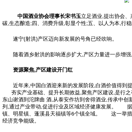
中国
酒业协会理事长宋书玉
立足酒业,提出协会、
碳,生态酿造;四、消费升级,彰显个性;五、以人为本,行
遂宁(射洪)产区迈向新发展的号角已经吹响。
随着酒乡射洪的影响逐步扩大,产区力量进一步增强,
资源聚焦,产区建设开门红
近年来,
中国
白酒迎来新的发展阶段,白酒价值得到
夯实产业基础、提升长期效益,聚焦产区建设,是行之有
东山谢酒到沱牌曲 酒,从泰安作坊到舍得酒业,传承中
列,通过产业带动,促进行业及区域经济健康发展。 据悉
镇、明星镇、蓬溪县天福镇等6个镇全域。 这一举措,
经济竞争能级。