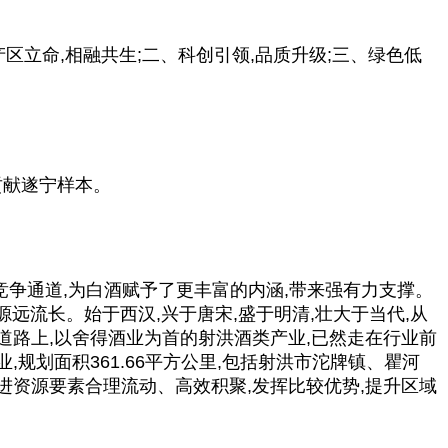
区立命,相融共生;二、科创引领,品质升级;三、绿色低
贡献遂宁样本。
竞争通道,为白酒赋予了更丰富的内涵,带来强有力支撑。
远流长。始于西汉,兴于唐宋,盛于明清,壮大于当代,从
道路上,以舍得酒业为首的射洪酒类产业,已然走在行业前
划面积361.66
平
方公里,包括射洪市沱牌镇、瞿河
进资源要素合理流动、高效积聚,发挥比较优势,提升区域