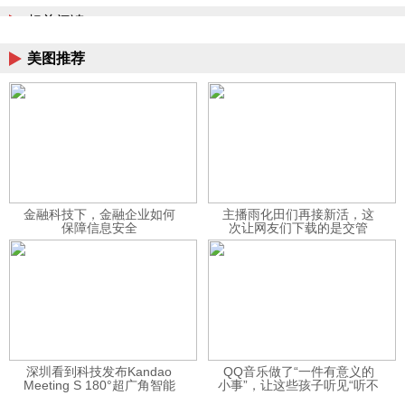
相关阅读
美图推荐
金融科技下，金融企业如何
主播雨化田们再接新活，这
保障信息安全
次让网友们下载的是交管
12123APP
深圳看到科技发布Kandao
QQ音乐做了“一件有意义的
Meeting S 180°超广角智能
小事”，让这些孩子听见“听不
视频会议机
见”的音乐