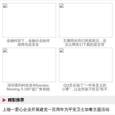
金融科技下，金融企业如何
主播雨化田们再接新活，这
保障信息安全
次让网友们下载的是交管
12123APP
深圳看到科技发布Kandao
QQ音乐做了“一件有意义的
Meeting S 180°超广角智能
小事”，让这些孩子听见“听不
视频会议机
见”的音乐
精彩推荐
上饶一爱心企业开展建党一百周年为平安卫士加餐主题活动