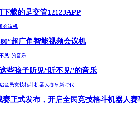
载的是交管12123APP
S 180°超广角智能视频会议机
这些孩子听见“听不见”的音乐
年挑战赛正式发布，开启全民竞技格斗机器人赛