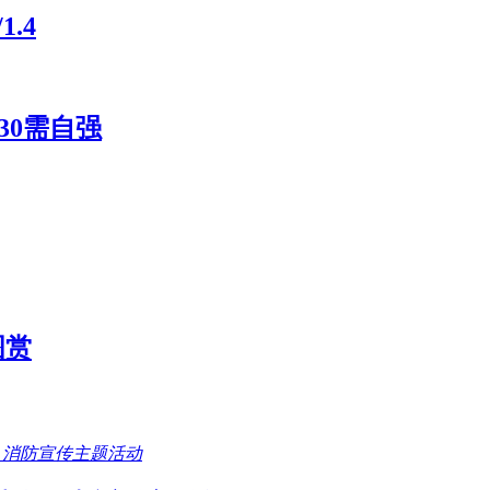
.4
30需自强
图赏