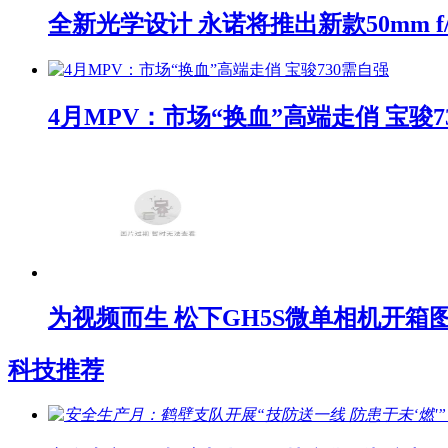
全新光学设计 永诺将推出新款50mm f/1
4月MPV：市场“换血”高端走俏 宝骏7
为视频而生 松下GH5S微单相机开箱
科技推荐