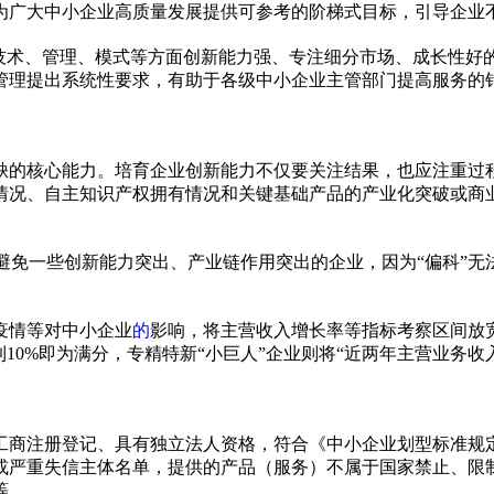
为广大中小企业高质量发展提供可参考的阶梯式目标，引导企业
技术、管理、模式等方面创新能力强、专注细分市场、成长
性
好
管理提出系统
性
要求，有助于各级中小企业主管部门提高服务的
缺的核心能力。培育企业创新能力不仅要关注结果，也应注重过
情况、自主知识产权拥有情况和关键基础产品的产业化突破或商
为避免一些创新能力突出、产业链作用突出的企业，因为“偏科”
疫情
等对中小企业
的
影响，将主营收入增长率等指标考察区间放
10%即为满分，专精特新“小巨人”企业则将“
近
两年主营业务收
工商注册登记、具有
独立
法人资格，符合《中小企业划型标准规
或严重失信主体名单，提供的产品（服务）不属于
国家
禁止、限
等。