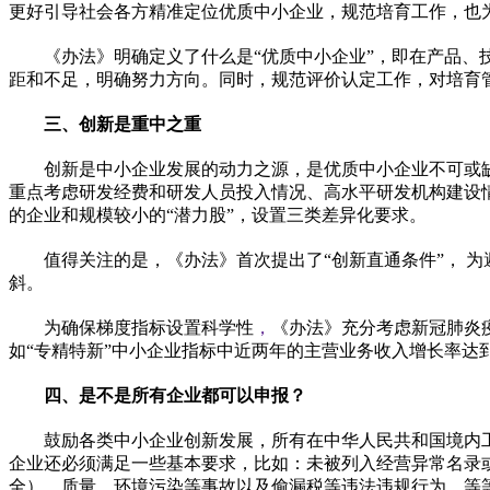
更好引导社会各方精准定位优质中小企业，规范培育工作，也
《办法》明确定义了什么是“优质中小企业”，即在产品、
距和不足，明确努力方向。同时，规范评价认定工作，对培育
三、创新是重中之重
创新是中小企业发展的动力之源，是优质中小企业不可或
重点考虑研发经费和研发人员投入情况、高水
平
研发机构建设
的企业和规模较小的“潜力股”，设置三类差异化要求。
值得关注的是，《办法》首次提出了“创新直通条件”， 
斜。
为确保梯度指标设置科学
性
，
《办法》充分考虑
新冠
肺炎
如“专精特新”中小企业指标中
近
两年的主营业务收入增长率达到
四、是不是所有企业都可以申报？
鼓励各类中小企业创新发展，所有在
中华人民共和国
境内
企业还必须满足一些基本要求，比如：未被列入经营异常名录
全）、质量、环境污染等事故以及偷漏税等违法
违规
行为，等