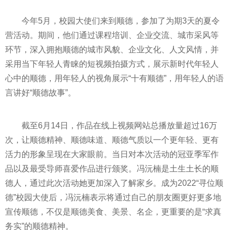
今年5月，校园大使们来到顺德，参加了为期3天的夏令
营活动。期间，他们通过课程培训、企业交流、城市采风等
环节，深入拥抱顺德的城市风貌、企业文化、人文风情，并
采用当下年轻人青睐的短视频拍摄方式，展示
新时代
年轻人
心中的顺德，用年轻人的视角展示“十有顺德”，用年轻人的语
言讲好“顺德故事”。
截至6月14日，作品在线上视频网站总播放量超过16万
次，让顺德
精神
、顺德味道、顺德气质以一个更年轻、更有
活力的形象呈现在大家眼前。当日对本次活动的冠亚季军作
品以及最受导师喜爱作品进行颁奖。冯沅楠是土生土长的顺
德人，通过此次活动她更加深入了解家乡。成为2022“寻位顺
德”校园大使后，冯沅楠表示将通过自己的
朋友圈
更好更多地
宣传顺德，不仅是顺德美食、美景、名企，更重要的是“求真
务实”的顺德
精神
。