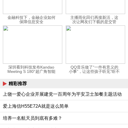
金融科技下，金融企业如何
主播雨化田们再接新活，这
保障信息安全
次让网友们下载的是交管
12123APP
深圳看到科技发布Kandao
QQ音乐做了“一件有意义的
Meeting S 180°超广角智能
小事”，让这些孩子听见“听不
视频会议机
见”的音乐
精彩推荐
上饶一爱心企业开展建党一百周年为平安卫士加餐主题活动
爱上海信H55E72A就是这么简单
培养一名航天员到底有多难？