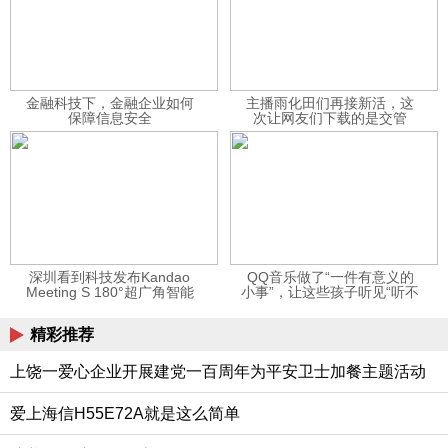
金融科技下，金融企业如何
主播雨化田们再接新活，这
保障信息安全
次让网友们下载的是交管
12123APP
深圳看到科技发布Kandao
QQ音乐做了“一件有意义的
Meeting S 180°超广角智能
小事”，让这些孩子听见“听不
视频会议机
见”的音乐
精彩推荐
上饶一爱心企业开展建党一百周年为平安卫士加餐主题活动
爱上海信H55E72A就是这么简单