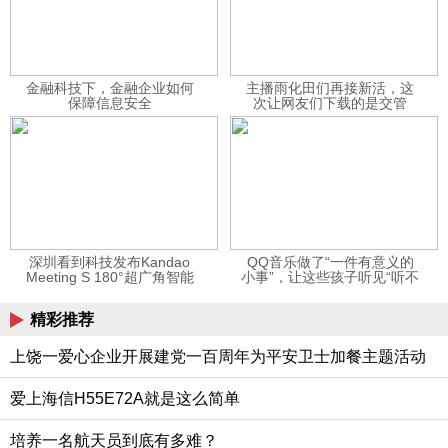
金融科技下，金融企业如何
主播雨化田们再接新活，这
保障信息安全
次让网友们下载的是交管
12123APP
深圳看到科技发布Kandao
QQ音乐做了“一件有意义的
Meeting S 180°超广角智能
小事”，让这些孩子听见“听不
视频会议机
见”的音乐
精彩推荐
上饶一爱心企业开展建党一百周年为平安卫士加餐主题活动
爱上海信H55E72A就是这么简单
培养一名航天员到底有多难？