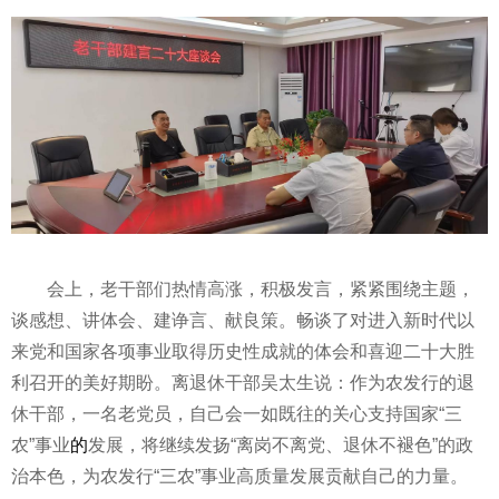
会上，老干部们热情高涨，积极发言，紧紧围绕主题，
谈感想、讲体会、建诤言、献良策。畅谈了对进入
新时代
以
来党和
国家
各项事业取得历史
性
成就的体会和喜迎二十大胜
利召开的美好期盼。离退休干部吴太生说：作为农发行的退
休干部，一名老党员，自己会一如既往的关心支持
国家
“三
农”事业
的
发展，将继续发扬“离岗不离党、退休不褪色”的政
治本色，为农发行“三农”事业高质量发展贡献自己的力量。