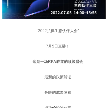
“2022弘玑生态伙伴大会”
7月5日直播！
这是
一场
RPA
赛道的顶级盛会
最新的政策解读
亮眼的成果发布
成功
的
经验分享