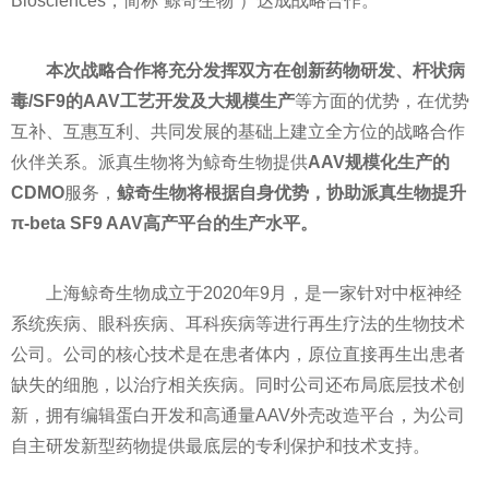
Biosciences，简称“鲸奇生物”）达成战略合作。
本次战略合作将充分发挥双方在创新药物研发、杆状
病
毒
/SF9的AAV工艺开发及大规模生产
等方面的优势，在优势
互补、互惠互利、共同发展的基础上建立全方位的战略合作
伙伴关系。派真生物将为鲸奇生物提供
AAV规模化生产的
CDMO
服务，
鲸奇生物将根据自身优势，协助派真生物提升
π-
bet
a SF9 AAV高产
平
台的生产水
平
。
上海鲸奇生物成立于2020年9月，是一家针对中枢神经
系统疾病、眼科疾病、耳科疾病等进行再生疗法的生物技术
公司。公司的核心技术是在患者体内，原位直接再生出患者
缺失的细胞，以治疗相关疾病。同时公司还布局底层技术创
新，拥有编辑蛋白开发和高通量AAV外壳改造
平
台，为公司
自主研发新型药物提供最底层的专利保护和技术支持。