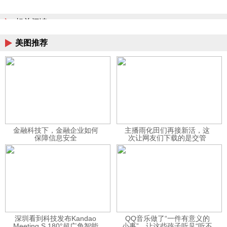
相关阅读
美图推荐
金融科技下，金融企业如何
主播雨化田们再接新活，这
保障信息安全
次让网友们下载的是交管
12123APP
深圳看到科技发布Kandao
QQ音乐做了“一件有意义的
Meeting S 180°超广角智能
小事”，让这些孩子听见“听不