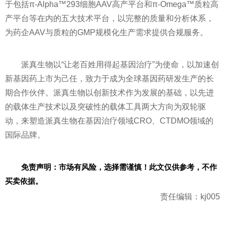
于包括π-Alpha™293细胞AAV高产
平
台和π-Omega™质粒高
产
平
台等在内的五大技术
平
台，以完整的质量和分析体系，
为药企AAV与质粒的GMP规模化生产需求提供合规服务。
派真生物以“让老百姓用得起基因治疗”为使命，以加速创
新基因药上市为己任，致力于成为全球基因药研发生产的长
期合作伙伴。派真生物以创新技术作为发展的基础，以先进
的载体生产技术以及突破
性
的载体工具两大方向为双轮驱
动，来塑造派真生物在基因治疗领域CRO、CTDMO领域的
国际品牌。
免责声明：市场有风险，选择需谨慎！此文仅供参考，不作
买卖依据。
责任编辑：kj005