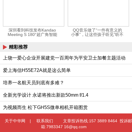
深圳看到科技发布Kandao
QQ音乐做了“一件有意义的
Meeting S 180°超广角智能
小事”，让这些孩子听见“听不
视频会议机
见”的音乐
精彩推荐
上饶一爱心企业开展建党一百周年为平安卫士加餐主题活动
爱上海信H55E72A就是这么简单
培养一名航天员到底有多难？
全新光学设计 永诺将推出新款50mm f/1.4
为视频而生 松下GH5S微单相机开箱图赏
关于中华网
|
联系我们
文章投诉热线:157 3889 8464 投诉邮
箱:7983347 16@qq.com