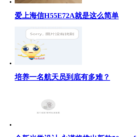
爱上海信H55E72A就是这么简单
培养一名航天员到底有多难？