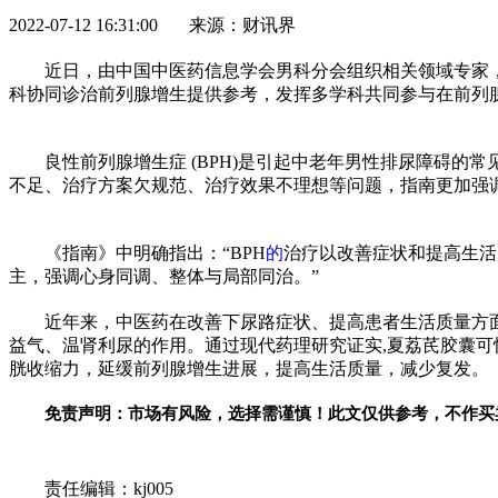
2022-07-12 16:31:00 来源：财讯界
近
日，由中国中医药信息学会男科分会组织相关领域专家
科协同诊治前列腺增生提供参考，发挥多学科共同参与在前列
良
性
前列腺增生症 (BPH)是引起中老年男
性
排尿障碍的常
不足、治疗方案欠规范、治疗效果不理想等问题，指南更加强
《指南》中明确指出：“BPH
的
治疗以改善症状和提高生活
主，强调心身同调、整体与局部同治。”
近
年来，中医药在改善下尿路症状、提高患者生活质量方
益气、温肾利尿的作用。通过现代药理研究证实,夏荔芪胶囊可
胱收缩力，延缓前列腺增生进展，提高生活质量，减少复发。
免责声明：市场有风险，选择需谨慎！此文仅供参考，不作买
关键词：
责任编辑：kj005