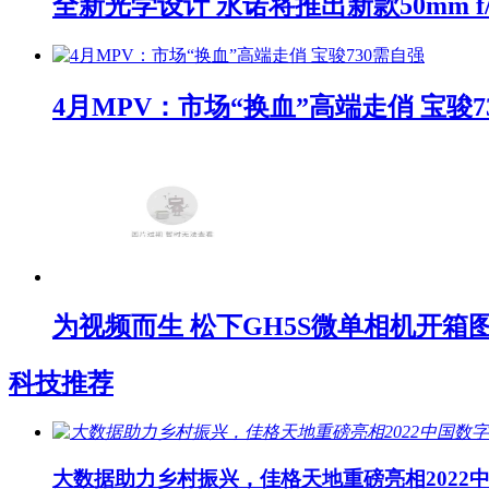
全新光学设计 永诺将推出新款50mm f/1
4月MPV：市场“换血”高端走俏 宝骏7
为视频而生 松下GH5S微单相机开箱
科技推荐
大数据助力乡村振兴，佳格天地重磅亮相2022