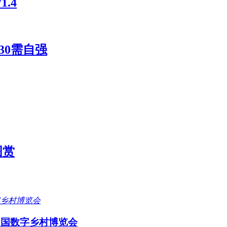
.4
30需自强
图赏
中国数字乡村博览会