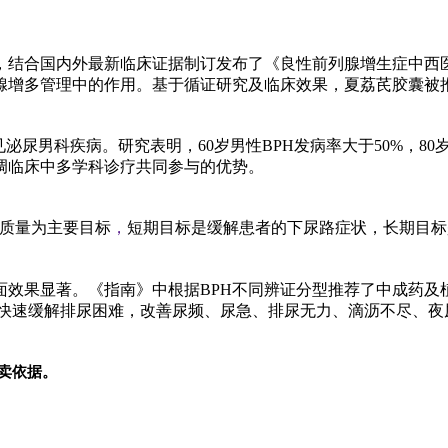
，结合国内外最新临床证据制订发布了《良
性
前列腺增生症中西
腺增多管理中的作用。基于循证研究及临床效果，夏荔芪胶囊被
见泌尿男科疾病。研究表明，60岁男
性
BPH发病率大于50%，8
调临床中多学科诊疗共同参与的优势。
质量为主要目标
，
短期目标是缓解患者的下尿路症状，长期目标
面效果显著。《指南》中根据BPH不同辨证分型推荐了中成药及
快速缓解排尿困难，改善尿频、尿急、排尿无力、滴沥不尽、夜
卖依据。