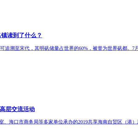
名镇读到了什么？
追溯至宋代，其明矾储量占世界的60%，被誉为世界矾都。7月
高层交流活动
公室、海口市商务局等多家单位承办的2019共享海南自贸区（港