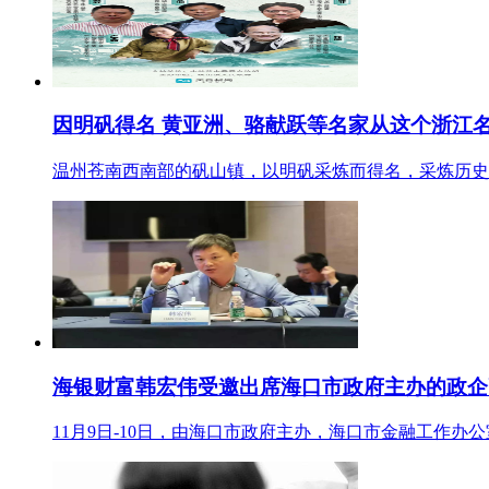
因明矾得名 黄亚洲、骆献跃等名家从这个浙江
温州苍南西南部的矾山镇，以明矾采炼而得名，采炼历史可
海银财富韩宏伟受邀出席海口市政府主办的政企
11月9日-10日，由海口市政府主办，海口市金融工作办