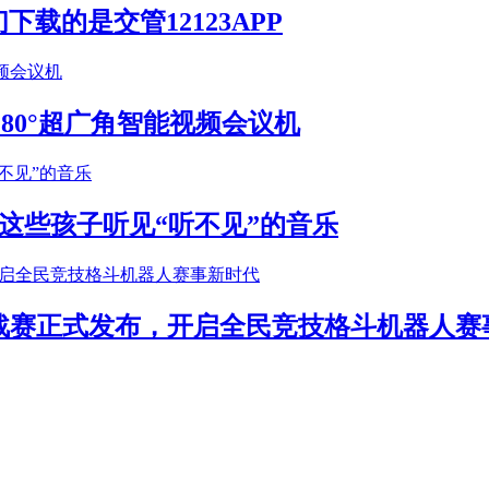
载的是交管12123APP
S 180°超广角智能视频会议机
这些孩子听见“听不见”的音乐
年挑战赛正式发布，开启全民竞技格斗机器人赛