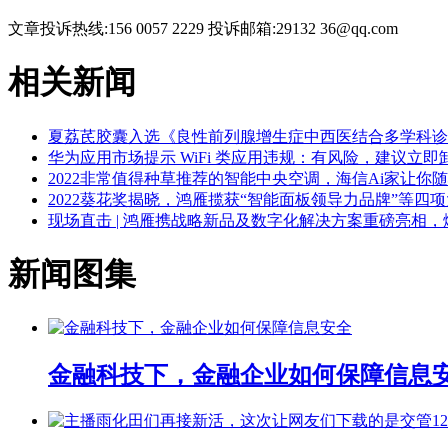
文章投诉热线:156 0057 2229 投诉邮箱:29132 36@qq.com
相关新闻
夏荔芪胶囊入选《良性前列腺增生症中西医结合多学科诊
华为应用市场提示 WiFi 类应用违规：有风险，建议立即
2022非常值得种草推荐的智能中央空调，海信Ai家让你
2022葵花奖揭晓，鸿雁揽获“智能面板领导力品牌”等四
现场直击 | 鸿雁携战略新品及数字化解决方案重磅亮相，
新闻图集
金融科技下，金融企业如何保障信息