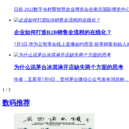
日前,2022数字乡村暨智慧农业博览会在南京国际博览
企业如何打造B2B销售全流程的在线化？
7月5日,华为云智享会线上直播如约而至,纷享销客创始
为什么说茅台冰淇淋开店缺失两个方面的思考
作者：五星哥7月9日，贵州茅台微信公众号发布消息称
1
/ 3
数码推荐