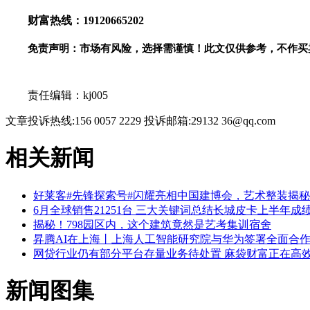
财富热线：19120665202
免责声明：市场有风险，选择需谨慎！此文仅供参考，不作买
关键词：
责任编辑：kj005
文章投诉热线:156 0057 2229 投诉邮箱:29132 36@qq.com
相关新闻
好莱客#先锋探索号#闪耀亮相中国建博会，艺术整装揭
6月全球销售21251台 三大关键词总结长城皮卡上半年成
揭秘！798园区内，这个建筑竟然是艺考集训宿舍
昇腾AI在上海丨上海人工智能研究院与华为签署全面合作
网贷行业仍有部分平台存量业务待处置 麻袋财富正在高
新闻图集