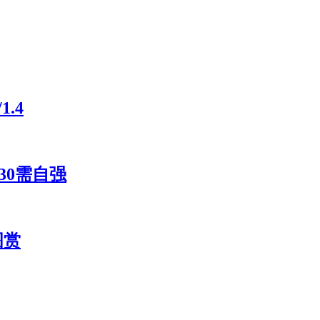
.4
30需自强
图赏