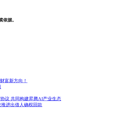
卖依据。
秘财富新方向！
绩
协议 共同构建昇腾AI产业生态
效推进出借人确权回款