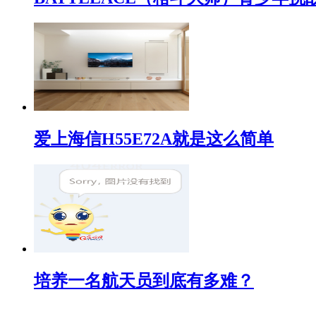
爱上海信H55E72A就是这么简单
培养一名航天员到底有多难？