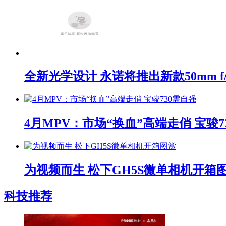
全新光学设计 永诺将推出新款50mm f/1
4月MPV：市场“换血”高端走俏 宝骏7
为视频而生 松下GH5S微单相机开箱
科技推荐