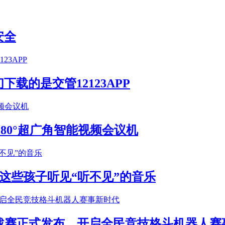
安全
载的是交管12123APP
S 180°超广角智能视频会议机
这些孩子听见“听不见”的音乐
年挑战赛正式发布，开启全民竞技格斗机器人赛