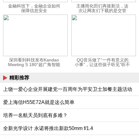
金融科技下，金融企业如何
主播雨化田们再接新活，这
保障信息安全
次让网友们下载的是交管
12123APP
深圳看到科技发布Kandao
QQ音乐做了“一件有意义的
Meeting S 180°超广角智能
小事”，让这些孩子听见“听不
视频会议机
见”的音乐
精彩推荐
上饶一爱心企业开展建党一百周年为平安卫士加餐主题活动
爱上海信H55E72A就是这么简单
培养一名航天员到底有多难？
全新光学设计 永诺将推出新款50mm f/1.4