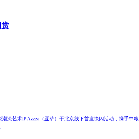
图赏
的新锐潮流艺术IP Azzza（亚萨）于北京线下首发快闪活动，携手