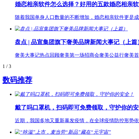
婚恋相亲软件怎么选择？好用的五款婚恋相亲软
随着我国单身人口数量的不断增加，婚恋相亲软件更是成
盘点 | 品宣集团旗下奢美品牌新闻大事记（上篇
奢美大事记热点回顾奢美第一场招商会奢美公益行奢美首期
1
/ 3
数码推荐
戴了吗口罩机，扫码即可免费领取，守护你的安
近期，我国多地又重新暴发疫情，在全球疫情防控形势依