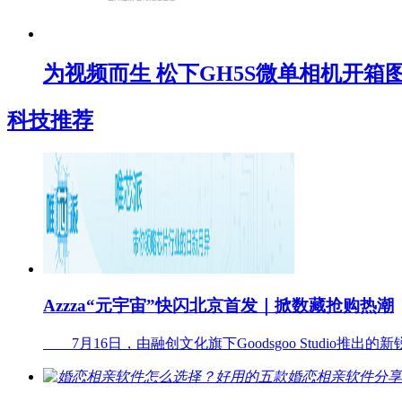
为视频而生 松下GH5S微单相机开箱
科技推荐
Azzza“元宇宙”快闪北京首发｜掀数藏抢购热潮
7月16日，由融创文化旗下Goodsgoo Studio推出