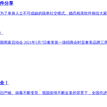
件分享
为了单身人士不可或缺的脱单社交模式。婚恋相亲软件相信大家
）
商家启动会 2021年5月7日奢美第一场招商会时至奢美品牌三
全！
旧严峻、病毒不断变异、我国疫情不断反复的背景下，全国也进