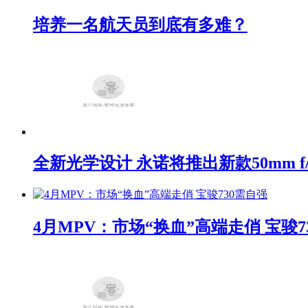
培养一名航天员到底有多难？
全新光学设计 永诺将推出新款50mm f/1
4月MPV：市场“换血”高端走俏 宝骏7