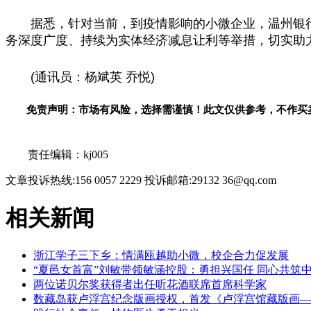
据悉，针对当前，到疫情影响的小微企业，温州银
务深度广度、持续为实体经济减息让利等举措，切实助
(通讯员：杨斌英 乔悦)
免责声明：市场有风险，选择需谨慎！此文仅供参考，不作买
关键词：
责任编辑：kj005
文章投诉热线:156 0057 2229 投诉邮箱:29132 36@qq.com
相关新闻
浙江学子三下乡：情满瓯越助小微，校企合力促发展
“夏邑女首富”刘敏带领敏涵控股：勇担兴国任 同心共筑
两位诺贝尔奖获得者出任听花酒联席首席科学家
数藏岛获卢浮宫纪念版画授权，首发《卢浮宫馆藏版画—