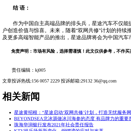
结 语：
作为
中国
自主高端品牌的排头兵，星途汽车不仅能
户创造价值与惊喜。未来，随着“双网共修”计划的持
及更多高端智能产品的推出，星途品牌将会为
中国
汽车
免责声明：市场有风险，选择需谨慎！此文仅供参考，不作买
关键词：
责任编辑：kj005
文章投诉热线:156 0057 2229 投诉邮箱:29132 36@qq.com
相关新闻
星途黄招根：“星途启动‘双网共修’计划，打造无忧服务网
BEYONDSEA北冰源做冰川海参的态度 有品牌力的重要
珠海华润银行发布2021年社会责任报告
KTV娱乐场所新变化，铜锣湾的应对与改革