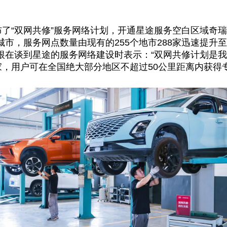
布了“双网共修”服务网络计划，开通星途服务空白区域奇
，服务网点数量由现有的255个地市288家迅速提升至3
根在谈到星途的服务网络建设时表示：“双网共修计划是
家，用户可在全国绝大部分地区不超过50公里距离内获得专