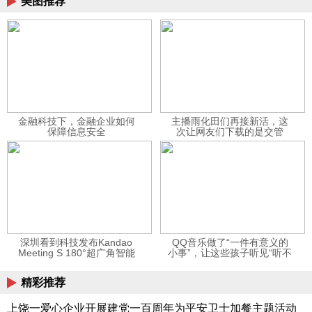
美图推荐
金融科技下，金融企业如何
主播雨化田们再接新活，这
保障信息安全
次让网友们下载的是交管
12123APP
深圳看到科技发布Kandao
QQ音乐做了“一件有意义的
Meeting S 180°超广角智能
小事”，让这些孩子听见“听不
视频会议机
见”的音乐
精彩推荐
上饶一爱心企业开展建党一百周年为平安卫士加餐主题活动