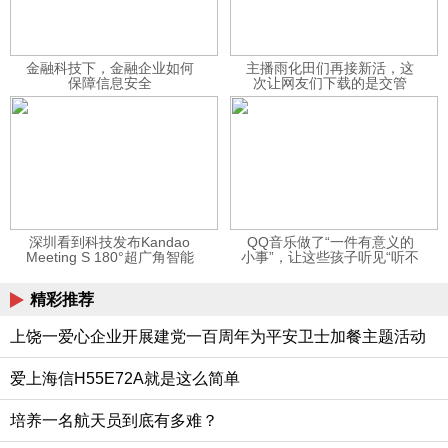
金融科技下，金融企业如何
主播雨化田们再接新活，这
保障信息安全
次让网友们下载的是交管
12123APP
深圳看到科技发布Kandao
QQ音乐做了“一件有意义的
Meeting S 180°超广角智能
小事”，让这些孩子听见“听不
视频会议机
见”的音乐
精彩推荐
上饶一爱心企业开展建党一百周年为平安卫士加餐主题活动
爱上海信H55E72A就是这么简单
培养一名航天员到底有多难？