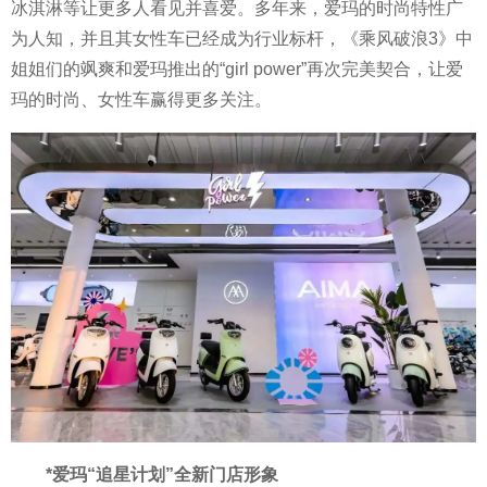
冰淇淋等让更多人看见并喜爱。多年来，爱玛的时尚特
性
广
为人知，并且其女
性
车已经成为行业标杆，《乘风破浪3》中
姐姐们的飒爽和爱玛推出的“girl power”再次完美契合，让爱
玛的时尚、女
性
车赢得更多关注。
*爱玛“追星计划”全新门店形象