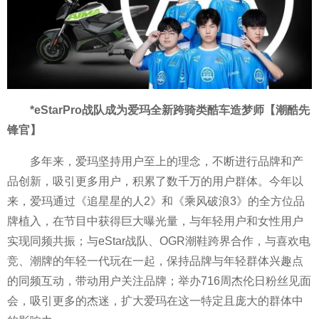
*eStarPro战队成为爱玛全新跨骑类酷车造梦师【潮酷先
锋官】
多年来，爱玛坚持用户至上的理念，不断进行品牌和产
品创新，吸引更多用户，积累了数千万的用户群体。今年以
来，爱玛通过《追星星的人2》和《乘风破浪3》的全方位品
牌植入，在节目中获得巨大曝光量，与年轻用户和女
性
用户
实现同频共振；与eStar战队、OGR潮鞋跨界合作，与喜欢电
竞、潮牌的年轻一代玩在一起，保持品牌与年轻群体兴趣点
的同频互动，带动用户关注品牌；举办716周杰伦日粉丝见面
会，吸引更多的杰迷，扩大爱玛在这一特定且庞大的群体中