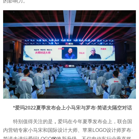
的影响力。
*爱玛2022夏季发布会上小马宋与罗布·简诺夫隔空对话
特别值得关注的是
，
爱玛在今年夏季发布会上，联合国
内营销专家小马宋和国际设计大师、苹果LOGO设计师罗布·
简诺夫进行爱玛LOGO
的
换新升级，不仅电动车行业垂直媒