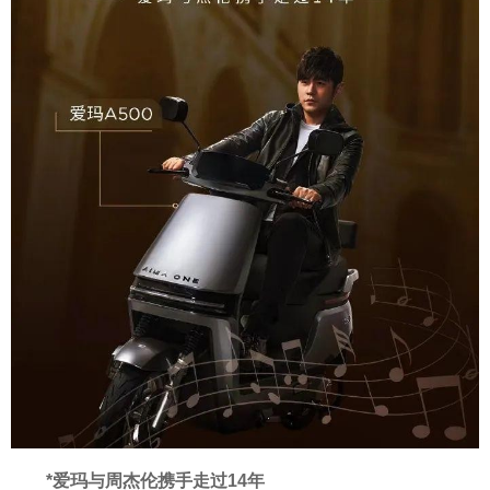
*爱玛与周杰伦携手走过14年