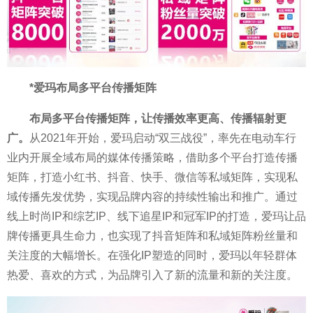
*爱玛布局多
平
台传播矩阵
布局多
平
台传播矩阵，让传播效率更高、传播辐射更
广。
从2021年开始，爱玛启动“双三战役”，率先在电动车行
业内开展全域布局的媒体传播策略，借助多个
平
台打造传播
矩阵，打造小红书、抖音、快手、
微信
等私域矩阵，实现私
域传播先发优势，实现品牌内容的持续
性
输出和推广。通过
线上时尚IP和综艺IP、线下追星IP和冠军IP的打造，爱玛让品
牌传播更具生命力，也实现了抖音矩阵和私域矩阵粉丝量和
关注度的大幅增长。在强化IP塑造的同时，爱玛以年轻群体
热爱、喜欢的方式，为品牌引入了新的流量和新的关注度。