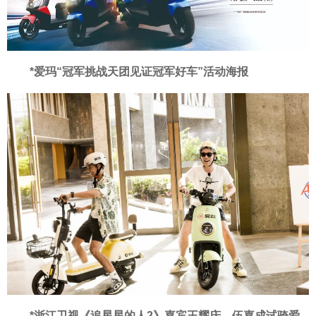
*爱玛“冠军挑战天团见证冠军好车”活动海报
*浙江卫视《追星星的人2》嘉宾王耀庆、伍嘉成试骑爱