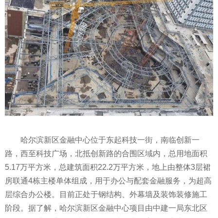
哈尔滨新区
金融
中心位于东起科技一街，南临创新一
路，西至科技广场，北抵创新路的合围区域内，总用地面积
5.17万
平
方米，总建筑面积22.2万
平
方米，地上由整体3层裙
房联通4栋主楼单体组成，用于办公与配套
金融
服务，为超高
层综合办公楼。目前正处于钢结构、外幕墙及装饰装修施工
阶段。据了解，哈尔滨新区
金融
中心项目由中建一局东北区