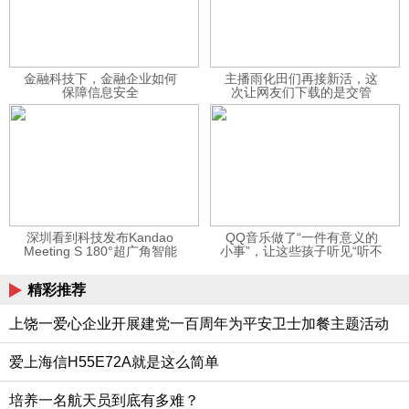
金融科技下，金融企业如何
主播雨化田们再接新活，这
保障信息安全
次让网友们下载的是交管
12123APP
深圳看到科技发布Kandao
QQ音乐做了“一件有意义的
Meeting S 180°超广角智能
小事”，让这些孩子听见“听不
视频会议机
见”的音乐
精彩推荐
上饶一爱心企业开展建党一百周年为平安卫士加餐主题活动
爱上海信H55E72A就是这么简单
培养一名航天员到底有多难？