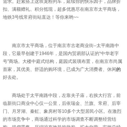
需求。赶紧搭上这班宠粉列车，延续你的快乐因子，品牌折
扣、满额赠礼、积分抵现，超多优惠尽在南京市太
平
商场，
地铁3号线常府街站直达！等你来哟~~
南京市太
平
商场，位于南京市古老商业街--太
平
南路中
段，它最早创建于1946年，是国内贸易部认证的“中华老字
号”商场。大楼中庭式结构，庭园式装璜布置，在南京市尚属
首家，其优美、舒适的购环境，已成为广大消费者、休闲
的
好去处。
商场处于太
平
南路中段，左靠夫子庙，右挨大行宫，前
临新街口商业中心仅一公里，后依瑞金、兰旗、常府、后宰
门、月牙湖、秦虹、象房村等10多个大型居民小区。在激烈
的市场竞争中，商场通过科学的市场调查不断调整经营结