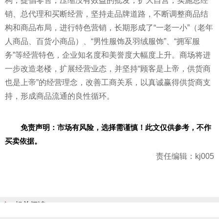
构，提倡零售，压缩没有效益的批发，扩大自营，实施总经
销、总代理和买断经营，坚持走品牌道路，不断调整商品结
构和商品布局，进行特色营销，长期形成了“一老一小”（老年
人商品、百货小商品）、“男
性
服饰及羽绒服饰”、“拥军服
务”等经营特色，企业知名度和美誉度大幅度上升。商场将进
一步改造老楼，扩展经营业态，并坚持“顾客是上帝，供货商
也是上帝”的经营理念，改善工商关系，以真诚赢得供货商支
持，形成商品流通的良
性
循环。
免责声明：市场有风险，选择需谨慎！此文仅供参考，不作
买卖依据。
责任编辑：kj005
相关阅读